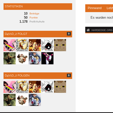
STATISTIKEN
Pinnwand
Letz
10
Beiträge
50
Es wurden noch
Punkte
1.178
Profil-Aufrufe
HARDEDGE.ORG -
D4V1D_2 FOLGT
9
D4V1D_2 FOLGEN
8