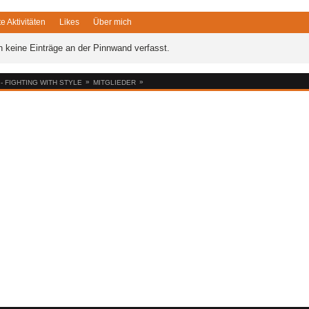
te Aktivitäten
Likes
Über mich
 keine Einträge an der Pinnwand verfasst.
»
»
 FIGHTING WITH STYLE
MITGLIEDER