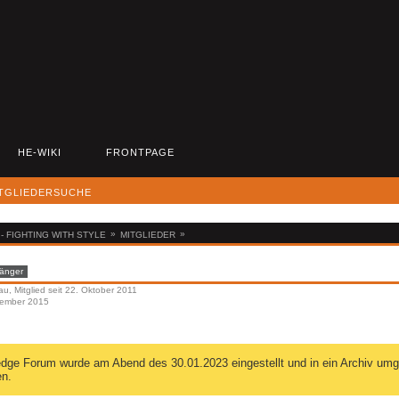
HE-WIKI
FRONTPAGE
TGLIEDERSUCHE
»
»
 FIGHTING WITH STYLE
MITGLIEDER
änger
au
Mitglied seit 22. Oktober 2011
vember 2015
ge Forum wurde am Abend des 30.01.2023 eingestellt und in ein Archiv umgew
en.