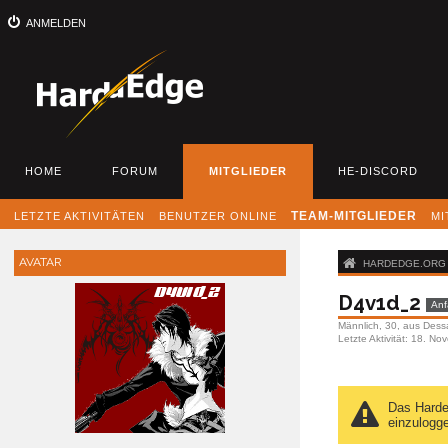
ANMELDEN
HOME
FORUM
MITGLIEDER
HE-DISCORD
LETZTE AKTIVITÄTEN
BENUTZER ONLINE
TEAM-MITGLIEDER
MI
AVATAR
HARDEDGE.ORG -
D4v1d_2
Anf
Männlich
30
aus Dess
Letzte Aktivität
18. No
Das Harded
einzulogg