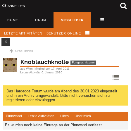
ANMELDEN
HOME
FORUM
MITGLIEDER
LETZTE AKTIVITÄTEN
BENUTZER ONLINE
MITGLIEDER
Knoblauchknolle
Fortgeschrittener
aus Wien
Mitglied seit 17. April 2011
Letzte Aktivität
6. Januar 2016
Das Hardedge Forum wurde am Abend des 30.01.2023 eingestellt
und in ein Archiv umgewandelt. Bitte nicht versuchen sich zu
registrieren oder einzuloggen.
Pinnwand
Letzte Aktivitäten
Likes
Über mich
Es wurden noch keine Einträge an der Pinnwand verfasst.