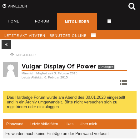
ANMELDEN
HOME
FORUM
MITGLIEDER
LETZTE AKTIVITÄTEN
BENUTZER ONLINE
MITGLIEDER
Vulgar Display Of Power
Anfänger
Männlich
Mitglied seit 3. Februar 2015
Letzte Aktivität
6. Februar 2015
Das Hardedge Forum wurde am Abend des 30.01.2023 eingestellt
und in ein Archiv umgewandelt. Bitte nicht versuchen sich zu
registrieren oder einzuloggen.
Pinnwand
Letzte Aktivitäten
Likes
Über mich
Es wurden noch keine Einträge an der Pinnwand verfasst.