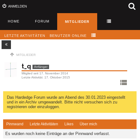
ANMELDEN
HOME
FORUM
MITGLIEDER
LETZTE AKTIVITÄTEN
BENUTZER ONLINE
MITGLIEDER
t_q
Anfänger
Mitglied seit 17. November 2014
Letzte Aktivität
17. Oktober 2015
Das Hardedge Forum wurde am Abend des 30.01.2023 eingestellt
und in ein Archiv umgewandelt. Bitte nicht versuchen sich zu
registrieren oder einzuloggen.
Pinnwand
Letzte Aktivitäten
Likes
Über mich
Es wurden noch keine Einträge an der Pinnwand verfasst.