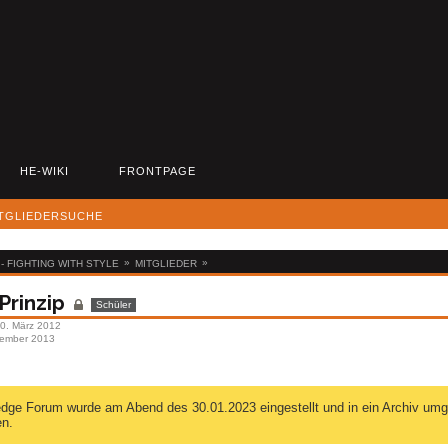
HE-WIKI
FRONTPAGE
TGLIEDERSUCHE
»
»
 FIGHTING WITH STYLE
MITGLIEDER
Prinzip
Schüler
 10. März 2012
zember 2013
ge Forum wurde am Abend des 30.01.2023 eingestellt und in ein Archiv umgew
en.