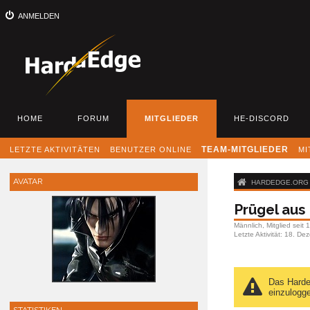
ANMELDEN
HOME
FORUM
MITGLIEDER
HE-DISCORD
LETZTE AKTIVITÄTEN
BENUTZER ONLINE
TEAM-MITGLIEDER
MI
AVATAR
HARDEDGE.ORG -
Prügel aus 
Männlich
Mitglied seit
Letzte Aktivität
18. De
Das Harded
einzulogg