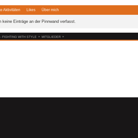
te Aktivitäten
Likes
Über mich
 keine Einträge an der Pinnwand verfasst.
»
»
 FIGHTING WITH STYLE
MITGLIEDER