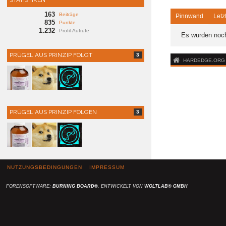
STATISTIKEN
163
Beiträge
Pinnwand
Letz
835
Punkte
1.232
Profil-Aufrufe
Es wurden noch
PRÜGEL AUS PRINZIP FOLGT
3
HARDEDGE.ORG -
PRÜGEL AUS PRINZIP FOLGEN
3
NUTZUNGSBEDINGUNGEN
IMPRESSUM
FORENSOFTWARE:
BURNING BOARD®
, ENTWICKELT VON
WOLTLAB® GMBH