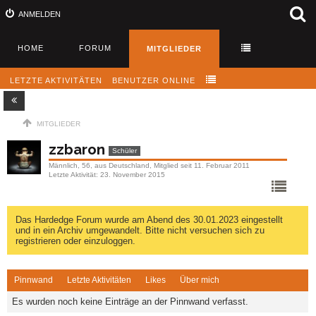
ANMELDEN
HOME
FORUM
MITGLIEDER
LETZTE AKTIVITÄTEN
BENUTZER ONLINE
MITGLIEDER
zzbaron
Schüler
Männlich
56
aus Deutschland
Mitglied seit 11. Februar 2011
Letzte Aktivität
23. November 2015
Das Hardedge Forum wurde am Abend des 30.01.2023 eingestellt
und in ein Archiv umgewandelt. Bitte nicht versuchen sich zu
registrieren oder einzuloggen.
Pinnwand
Letzte Aktivitäten
Likes
Über mich
Es wurden noch keine Einträge an der Pinnwand verfasst.