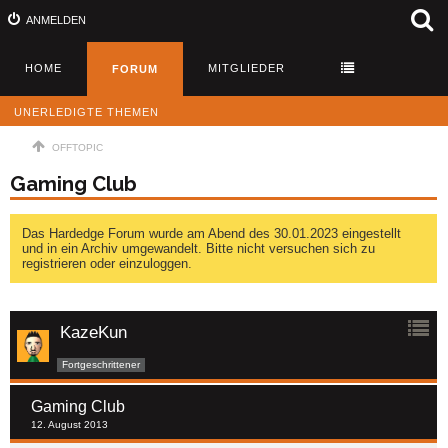
ANMELDEN
HOME
MITGLIEDER
FORUM
UNERLEDIGTE THEMEN
OFFTOPIC
Gaming Club
Das Hardedge Forum wurde am Abend des 30.01.2023 eingestellt
und in ein Archiv umgewandelt. Bitte nicht versuchen sich zu
registrieren oder einzuloggen.
KazeKun
Fortgeschrittener
Gaming Club
12. August 2013