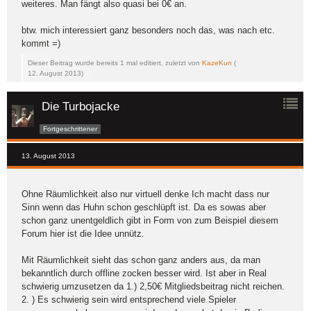
weiteres. Man fängt also quasi bei 0€ an.
btw. mich interessiert ganz besonders noch das, was nach etc.
kommt =)
Dieser Beitrag wurde bereits 1 mal editiert, zuletzt von
KazeKun
(
12. August 2013
)
Die Turbojacke
Fortgeschrittener
13. August 2013
Ohne Räumlichkeit also nur virtuell denke Ich macht dass nur
Sinn wenn das Huhn schon geschlüpft ist. Da es sowas aber
schon ganz unentgeldlich gibt in Form von zum Beispiel diesem
Forum hier ist die Idee unnütz.
Mit Räumlichkeit sieht das schon ganz anders aus, da man
bekanntlich durch offline zocken besser wird. Ist aber in Real
schwierig umzusetzen da 1.) 2,50€ Mitgliedsbeitrag nicht reichen.
2. ) Es schwierig sein wird entsprechend viele Spieler