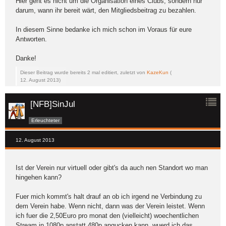
Hier geht es nicht um die Organisation eines Clubs, sondern nur
darum, wann ihr bereit wärt, den Mitgliedsbeitrag zu bezahlen.
In diesem Sinne bedanke ich mich schon im Voraus für eure
Antworten.
Danke!
Dieser Beitrag wurde bereits 2 mal editiert, zuletzt von
KazeKun
(
12. August 2013
)
[NFB]SinJul
Erleuchteter
12. August 2013
Ist der Verein nur virtuell oder gibt's da auch nen Standort wo man
hingehen kann?
Fuer mich kommt's halt drauf an ob ich irgend ne Verbindung zu
dem Verein habe. Wenn nicht, dann was der Verein leistet. Wenn
ich fuer die 2,50Euro pro monat den (vielleicht) woechentlichen
Stream in 1080p anstatt 480p angucken kann, wuerd ich das