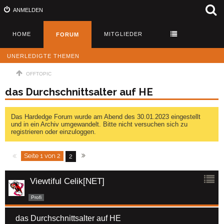
ANMELDEN
HOME
MITGLIEDER
FORUM
UNERLEDIGTE THEMEN
OFFTOPIC
das Durchschnittsalter auf HE
Das Hardedge Forum wurde am Abend des 30.01.2023 eingestellt
und in ein Archiv umgewandelt. Bitte nicht versuchen sich zu
registrieren oder einzuloggen.
Seite 1 von 2
2
Viewtiful Celik[NET]
Profi
das Durchschnittsalter auf HE