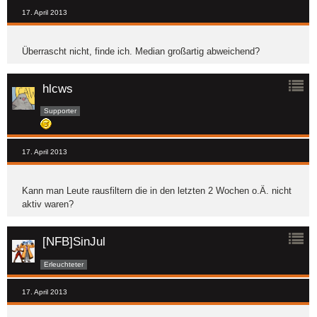
17. April 2013
Überrascht nicht, finde ich. Median großartig abweichend?
hlcws
Supporter
17. April 2013
Kann man Leute rausfiltern die in den letzten 2 Wochen o.Ä. nicht
aktiv waren?
[NFB]SinJul
Erleuchteter
17. April 2013