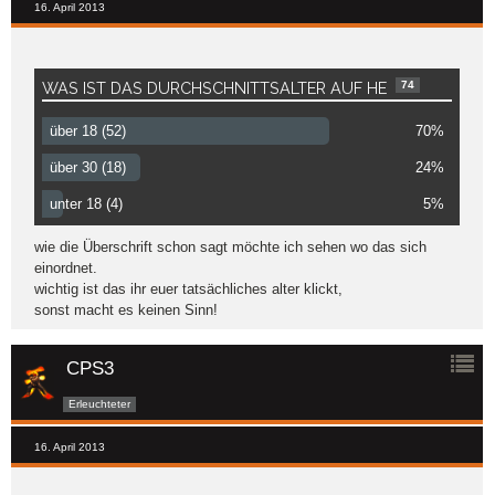
16. April 2013
74
WAS IST DAS DURCHSCHNITTSALTER AUF HE
über 18 (52)
70%
über 30 (18)
24%
unter 18 (4)
5%
wie die Überschrift schon sagt möchte ich sehen wo das sich
einordnet.
wichtig ist das ihr euer tatsächliches alter klickt,
sonst macht es keinen Sinn!
CPS3
Erleuchteter
16. April 2013