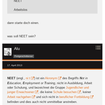
NEET
Arbeitslos
dann starte doch einen.
was soll NEET sein?
Alu
Fortgeschrittener
17. April 2013
NEET
(engl.,
niːt
) ist ein
Akronym
des Begriffs
N
ot in
E
ducation,
E
mployment or
T
raining
, nicht in Ausbildung, Arbeit
oder Schulung, und bezeichnet die Gruppe
Jugendlicher und
junger Erwachsener
, die keine
Schule besuchen
, keiner
Arbeit nachgehen
und sich nicht in
beruflicher Fortbildung
befinden und dies auch nicht unmittelbar anstreben.