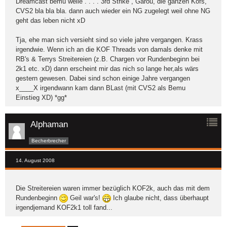
Dreamcast bemu welle . . . . 3rd Strike , Garou, die ganzen Kofs,
CVS2 bla bla bla. dann auch wieder ein NG zugelegt weil ohne NG
geht das leben nicht xD
Tja, ehe man sich versieht sind so viele jahre vergangen. Krass
irgendwie. Wenn ich an die KOF Threads von damals denke mit
RB's & Terrys Streitereien (z.B. Chargen vor Rundenbeginn bei
2k1 etc. xD) dann erscheint mir das nich so lange her,als wärs
gestern gewesen. Dabei sind schon einige Jahre vergangen
x____X irgendwann kam dann BLast (mit CVS2 als Bemu
Einstieg XD) *gg*
Alphaman
Becherbrecher
14. August 2008
Die Streitereien waren immer bezüglich KOF2k, auch das mit dem
Rundenbeginn
Geil war's!
Ich glaube nicht, dass überhaupt
irgendjemand KOF2k1 toll fand...