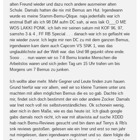
alten Freund wieder und dazu noch andere ausmeiner alten
Schule. Damals hatten die nix mit Bemus am Hut. Irgendwann
wurde es meine Stamm-Bemu-Qlique. naja jedenfalls war ich
erstmal Baff als ich 98 DM aufm DC sah, ai wos laik O___O ME
WOS LAKKI PONK. ich lieh mir seinen saturn mit KOF 96, 97,
samsho 3 & 4 , FF RB Special . . . danach war ich so geflasht wie
nie wieder zuvor. Ich legte mir nen DC zu mit dem ganzen Bemus,
irgendwann kam dann auch Capcom VS SNK 1, was das
unglaublichste auf der Welt war. das Und 98 gejunkt ohne ende.
Sooo . . . nun waren wir so 7-8 Bemu kranke Menschen die
Arbeitslos waren und sich jeden Tag um 15 Uhr trafen um bis
Morgens um 7 Bemus zu junken.
Ich wollte aber mehr. Mehr Gegner und Leute finden zum hauen.
Grund hierfür war vor allem, weil wir so kleine Turniere unter uns
machten mit allen möglichen Bemus die es so gab. Dachte ich
mir, findet sich doch bestimmt der ein oder andere Zocker. Damals
war Inet noch voll nix selbstverständliches. Ok schonein wenig,
aber nich in dem Maße, wie es das heute ist. Ich glaub google
gabs damals noch nicht, ich war mit altavista auf suche XDDD
hab nach Bemu-Reviews gesucht und bin dann auf Terrys & Rb's
snk reviews gestoßen. gelesen wie ein Irrer und erst so nen jahr
nut mirgelesen, dann irgendwann registriert und so. dann folgte die