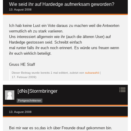
Wie seid ihr auf Hardedge aufmerksam geworden?
13. August 2008
Ich hab keine Lust ein Vote daraus zu machen weil die Antworten
vermutlich eh zu stark variieren.
Uns interessiert allgemein wie ihr (auch die älteren User) auf
Hardedge gestossen seid. Schreibt einfach
mal runter falls ihr euch noch erinnert. Es würde uns freuen wenn
ihr euch wirklich beteiligt.
Gruss HE Staff
Dieser Beitrag wurde bereits 1 mal editiert, zuletzt von
subarashii
(
17. Februar 2009
)
[dNs]Stormbringer
Fortgeschrittener
13. August 2008
Bei mir war es so,das ich über Freunde drauf gekommen bin.