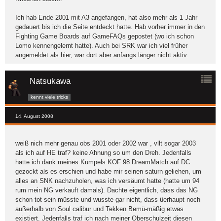
Ich hab Ende 2001 mit A3 angefangen, hat also mehr als 1 Jahr
gedauert bis ich die Seite entdeckt hatte. Hab vorher immer in den
Fighting Game Boards auf GameFAQs gepostet (wo ich schon
Lomo kennengelernt hatte). Auch bei SRK war ich viel früher
angemeldet als hier, war dort aber anfangs länger nicht aktiv.
Natsukawa
kennt viele tricks
14. August 2008
weiß nich mehr genau obs 2001 oder 2002 war , vllt sogar 2003
als ich auf HE traf? keine Ahnung so um den Dreh. Jedenfalls
hatte ich dank meines Kumpels KOF 98 DreamMatch auf DC
gezockt als es erschien und habe mir seinen saturn geliehen, um
alles an SNK nachzuholen, was ich versäumt hatte (hatte um 94
rum mein NG verkauft damals). Dachte eigentlich, dass das NG
schon tot sein müsste und wusste gar nicht, dass üerhaupt noch
außerhalb von Soul calibur und Tekken Bemü-mäßig etwas
existiert. Jedenfalls traf ich nach meiner Oberschulzeit diesen