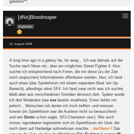
geliehen^^.
[dNs]Bloodreaper
Supporter
14. August 2008
A long time ago in a galaxy far, far away...
Ich war damals auf der
Suche nach News etc. über ein mögliches Street Fighter 4. Also
suchte ich entsprechend nach Foren, die mir diese (zu der Zeit
noch utopischen) Informationen offenbaren würden. Nun, ich fand
auch eines (das Spieleforum mit einem seperaten Beat 'em Up-
Bereich), allerdings ohne SF4. Ich fand zwar nicht was ich suchte,
blieb aber aus verschiedenen Gründen dennoch dort. Später wurde
ich dort Moderator (wie
exe
bereits erwähnte). Eines fehlte mir
jedoch... Menschen mit denen ich mich treffen- und messen
konnte (im Spieleforum war die Auslese nicht so berauschend -
und wie
Shoto
schon sagte, SF2-Champion usw.). Wie auch
immer, irgendwann registrierte sich im Spieleforum ein User, der
mich dann auf Hardedge aufmerksam machte...
derSteini
! Das