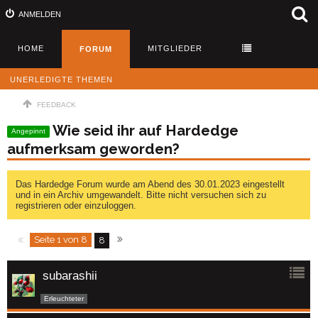
ANMELDEN
HOME
MITGLIEDER
FORUM
UNERLEDIGTE THEMEN
FEEDBACK
Wie seid ihr auf Hardedge
Angepinnt
aufmerksam geworden?
Das Hardedge Forum wurde am Abend des 30.01.2023 eingestellt
und in ein Archiv umgewandelt. Bitte nicht versuchen sich zu
registrieren oder einzuloggen.
Seite 1 von 8
8
subarashii
Erleuchteter