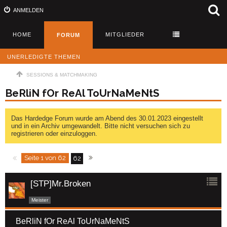
ANMELDEN
HOME
MITGLIEDER
FORUM
UNERLEDIGTE THEMEN
SESSIONS & MATCHMAKING
BeRliN fOr ReAl ToUrNaMeNtS
Das Hardedge Forum wurde am Abend des 30.01.2023 eingestellt
und in ein Archiv umgewandelt. Bitte nicht versuchen sich zu
registrieren oder einzuloggen.
Seite 1 von 62
62
[STP]Mr.Broken
Meister
BeRliN fOr ReAl ToUrNaMeNtS