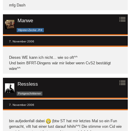
mfg Dash
Manwe
Hipster-Zecke ☭✯
7. November 2006
Dieses WE kann ich nicht... wie so oft^^
Und beim BFRT-Dingens wär mir lieber wenn CvS2 bestätigt
wäre^^
Ressless
Fortgeschrittener
7. November 2006
bin aufjedenfall dabei
(btw ST hat mir letztes Mal so ein Fun
gemacht, vllt hat einer lust darauf hihihi^^! Die stimme von Cid wie