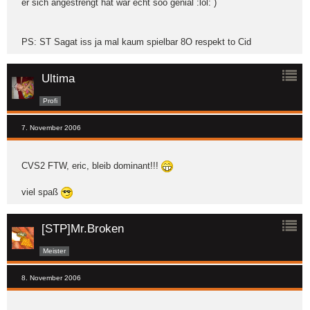
er sich angestrengt hat war echt soo genial :lol: )
PS: ST Sagat iss ja mal kaum spielbar 8O respekt to Cid
Ultima
Profi
7. November 2006
CVS2 FTW, eric, bleib dominant!!!
viel spaß
[STP]Mr.Broken
Meister
8. November 2006