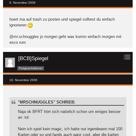
9. November 2006
hoert ma auf trash zu posten und spiegel solltest du einfach
ignorieren
@mr.schnuggles jo morgen geht was komm einfach morgen mit
esco rum
[BCB]Spiegel
Fortgeschrittener
10. November 2006
"MRSCHNUGGLES" SCHRIEB:
Naja ok BFRT hört sich natürlich schon um einiges besser
an :lol:
Nein ich spiel kein magic, ich hatte nur irgendwann mal 100
Karten oder so und fands auch ganz cool, aber die karten