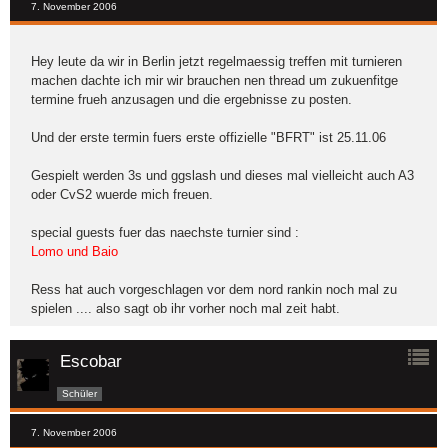
7. November 2006
Hey leute da wir in Berlin jetzt regelmaessig treffen mit turnieren
machen dachte ich mir wir brauchen nen thread um zukuenfitge
termine frueh anzusagen und die ergebnisse zu posten.
Und der erste termin fuers erste offizielle "BFRT" ist 25.11.06
Gespielt werden 3s und ggslash und dieses mal vielleicht auch A3
oder CvS2 wuerde mich freuen.
special guests fuer das naechste turnier sind :
Lomo und Baio
Ress hat auch vorgeschlagen vor dem nord rankin noch mal zu
spielen .... also sagt ob ihr vorher noch mal zeit habt.
Escobar
Schüler
7. November 2006