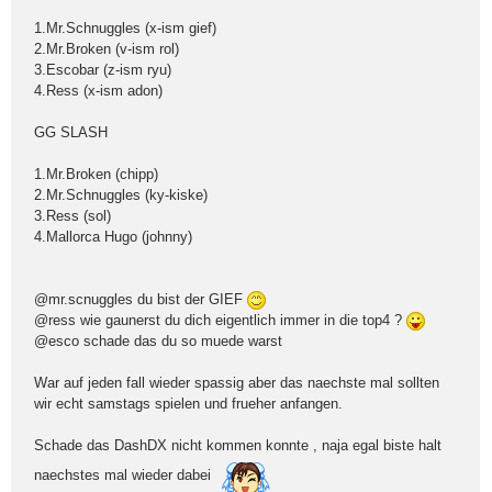
1.Mr.Schnuggles (x-ism gief)
2.Mr.Broken (v-ism rol)
3.Escobar (z-ism ryu)
4.Ress (x-ism adon)
GG SLASH
1.Mr.Broken (chipp)
2.Mr.Schnuggles (ky-kiske)
3.Ress (sol)
4.Mallorca Hugo (johnny)
@mr.scnuggles du bist der GIEF
@ress wie gaunerst du dich eigentlich immer in die top4 ?
@esco schade das du so muede warst
War auf jeden fall wieder spassig aber das naechste mal sollten
wir echt samstags spielen und frueher anfangen.
Schade das DashDX nicht kommen konnte , naja egal biste halt
naechstes mal wieder dabei