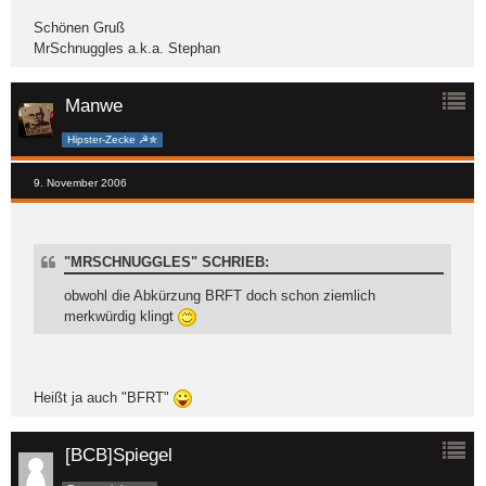
Schönen Gruß
MrSchnuggles a.k.a. Stephan
Manwe
Hipster-Zecke ☭✯
9. November 2006
"MRSCHNUGGLES" SCHRIEB:
obwohl die Abkürzung BRFT doch schon ziemlich
merkwürdig klingt
Heißt ja auch "BFRT"
[BCB]Spiegel