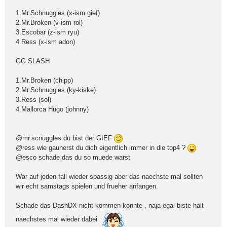
1.Mr.Schnuggles (x-ism gief)
2.Mr.Broken (v-ism rol)
3.Escobar (z-ism ryu)
4.Ress (x-ism adon)
GG SLASH
1.Mr.Broken (chipp)
2.Mr.Schnuggles (ky-kiske)
3.Ress (sol)
4.Mallorca Hugo (johnny)
@mr.scnuggles du bist der GIEF
@ress wie gaunerst du dich eigentlich immer in die top4 ?
@esco schade das du so muede warst
War auf jeden fall wieder spassig aber das naechste mal sollten
wir echt samstags spielen und frueher anfangen.
Schade das DashDX nicht kommen konnte , naja egal biste halt
naechstes mal wieder dabei