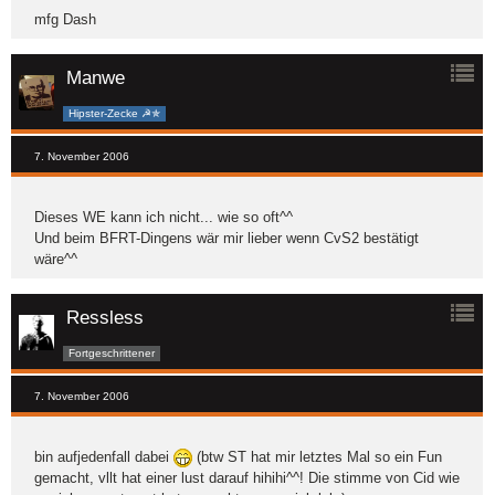
mfg Dash
Manwe
Hipster-Zecke ☭✯
7. November 2006
Dieses WE kann ich nicht... wie so oft^^
Und beim BFRT-Dingens wär mir lieber wenn CvS2 bestätigt
wäre^^
Ressless
Fortgeschrittener
7. November 2006
bin aufjedenfall dabei
(btw ST hat mir letztes Mal so ein Fun
gemacht, vllt hat einer lust darauf hihihi^^! Die stimme von Cid wie