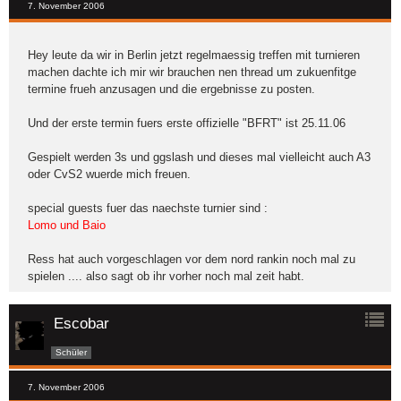
7. November 2006
Hey leute da wir in Berlin jetzt regelmaessig treffen mit turnieren
machen dachte ich mir wir brauchen nen thread um zukuenfitge
termine frueh anzusagen und die ergebnisse zu posten.
Und der erste termin fuers erste offizielle "BFRT" ist 25.11.06
Gespielt werden 3s und ggslash und dieses mal vielleicht auch A3
oder CvS2 wuerde mich freuen.
special guests fuer das naechste turnier sind :
Lomo und Baio
Ress hat auch vorgeschlagen vor dem nord rankin noch mal zu
spielen .... also sagt ob ihr vorher noch mal zeit habt.
Escobar
Schüler
7. November 2006