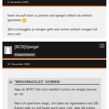
9. November 2006
hoert ma auf trash zu posten und spiegel solltest du einfach
ignorieren
@mr.schnuggles jo morgen geht was komm einfach morgen mit
esco rum
[BCB]Spiegel
Fortgeschrittener
10. November 2006
"MRSCHNUGGLES" SCHRIEB:
Naja ok BFRT hört sich natürlich schon um einiges besser
an :lol:
Nein ich spiel kein magic, ich hatte nur irgendwann mal 100
Karten oder so und fands auch ganz cool, aber die karten