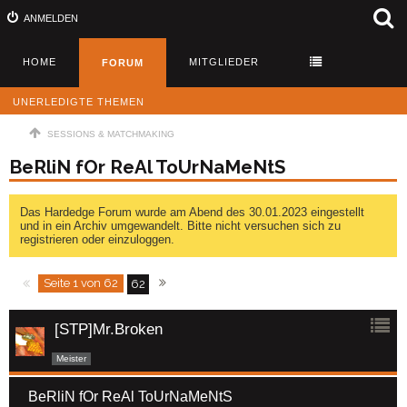
ANMELDEN
HOME
MITGLIEDER
FORUM
UNERLEDIGTE THEMEN
SESSIONS & MATCHMAKING
BeRliN fOr ReAl ToUrNaMeNtS
Das Hardedge Forum wurde am Abend des 30.01.2023 eingestellt
und in ein Archiv umgewandelt. Bitte nicht versuchen sich zu
registrieren oder einzuloggen.
Seite 1 von 62
62
[STP]Mr.Broken
Meister
BeRliN fOr ReAl ToUrNaMeNtS