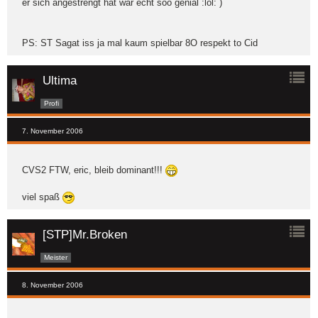
er sich angestrengt hat war echt soo genial :lol: )
PS: ST Sagat iss ja mal kaum spielbar 8O respekt to Cid
Ultima
Profi
7. November 2006
CVS2 FTW, eric, bleib dominant!!!
viel spaß
[STP]Mr.Broken
Meister
8. November 2006