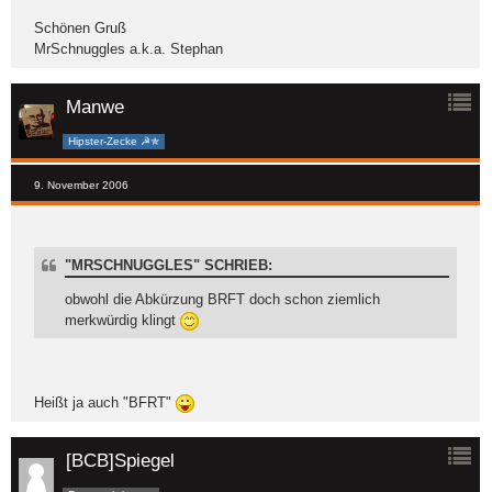
Schönen Gruß
MrSchnuggles a.k.a. Stephan
Manwe
Hipster-Zecke ☭✯
9. November 2006
"MRSCHNUGGLES" SCHRIEB:
obwohl die Abkürzung BRFT doch schon ziemlich
merkwürdig klingt
Heißt ja auch "BFRT"
[BCB]Spiegel