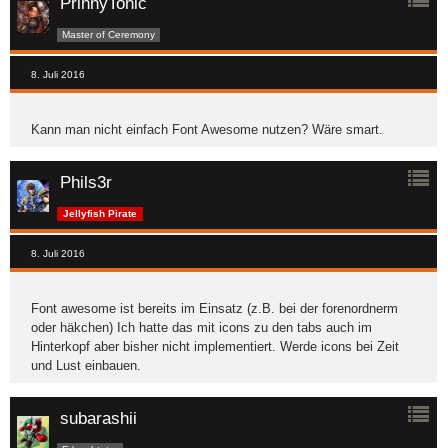
PrinnyTonic
Master of Ceremony
8. Juli 2016
Kann man nicht einfach Font Awesome nutzen? Wäre smart.
Phils3r
Jellyfish Pirate
8. Juli 2016
Font awesome ist bereits im Einsatz (z.B. bei der forenordnerm
oder häkchen) Ich hatte das mit icons zu den tabs auch im
Hinterkopf aber bisher nicht implementiert. Werde icons bei Zeit
und Lust einbauen.
subarashii