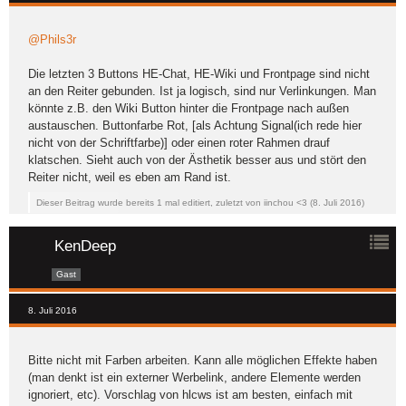
@Phils3r
Die letzten 3 Buttons HE-Chat, HE-Wiki und Frontpage sind nicht
an den Reiter gebunden. Ist ja logisch, sind nur Verlinkungen. Man
könnte z.B. den Wiki Button hinter die Frontpage nach außen
austauschen. Buttonfarbe Rot, [als Achtung Signal(ich rede hier
nicht von der Schriftfarbe)] oder einen roter Rahmen drauf
klatschen. Sieht auch von der Ästhetik besser aus und stört den
Reiter nicht, weil es eben am Rand ist.
Dieser Beitrag wurde bereits 1 mal editiert, zuletzt von iinchou <3 (
8. Juli 2016
)
KenDeep
Gast
8. Juli 2016
Bitte nicht mit Farben arbeiten. Kann alle möglichen Effekte haben
(man denkt ist ein externer Werbelink, andere Elemente werden
ignoriert, etc). Vorschlag von hlcws ist am besten, einfach mit