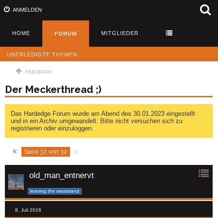
ANMELDEN
HOME
MITGLIEDER
FORUM
UNERLEDIGTE THEMEN
FEEDBACK
Der Meckerthread ;)
Das Hardedge Forum wurde am Abend des 30.01.2023 eingestellt
und in ein Archiv umgewandelt. Bitte nicht versuchen sich zu
registrieren oder einzuloggen.
Seite 32 von 32
old_man_entnervt
leaving the wasteland
8. Juli 2016