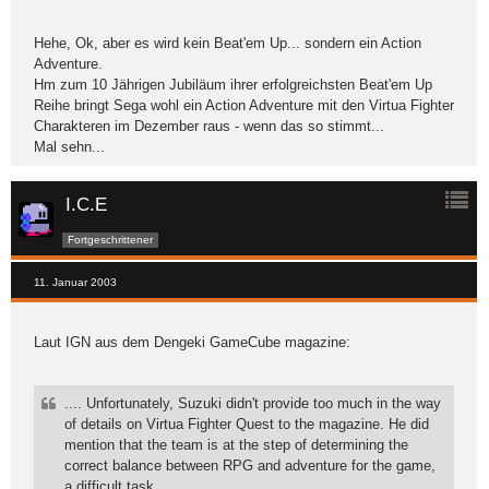
Hehe, Ok, aber es wird kein Beat'em Up... sondern ein Action
Adventure.
Hm zum 10 Jährigen Jubiläum ihrer erfolgreichsten Beat'em Up
Reihe bringt Sega wohl ein Action Adventure mit den Virtua Fighter
Charakteren im Dezember raus - wenn das so stimmt...
Mal sehn...
I.C.E
Fortgeschrittener
11. Januar 2003
Laut IGN aus dem Dengeki GameCube magazine:
.... Unfortunately, Suzuki didn't provide too much in the way
of details on Virtua Fighter Quest to the magazine. He did
mention that the team is at the step of determining the
correct balance between RPG and adventure for the game,
a difficult task. ....