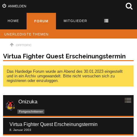
ANMELDEN
HOME
MITGLIEDER
FORUM
UNERLEDIGTE THEMEN
OFFTOPIC
Virtua Fighter Quest Erscheinungstermin
Das Hardedge Forum wurde am Abend des 30.01.2023 eingestellt
und in ein Archiv umgewandelt. Bitte nicht versuchen sich zu
registrieren oder einzuloggen.
Onizuka
Fortgeschrittener
Virtua Fighter Quest Erscheinungstermin
8. Januar 2003