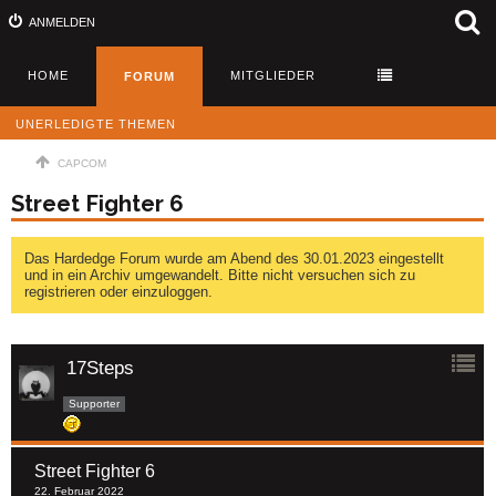
ANMELDEN
HOME
MITGLIEDER
FORUM
UNERLEDIGTE THEMEN
CAPCOM
Street Fighter 6
Das Hardedge Forum wurde am Abend des 30.01.2023 eingestellt
und in ein Archiv umgewandelt. Bitte nicht versuchen sich zu
registrieren oder einzuloggen.
17Steps
Supporter
Street Fighter 6
22. Februar 2022