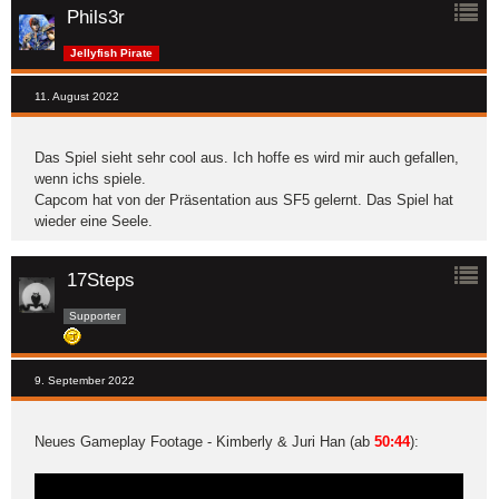
Phils3r
Jellyfish Pirate
11. August 2022
Das Spiel sieht sehr cool aus. Ich hoffe es wird mir auch gefallen,
wenn ichs spiele.
Capcom hat von der Präsentation aus SF5 gelernt. Das Spiel hat
wieder eine Seele.
17Steps
Supporter
9. September 2022
Neues Gameplay Footage - Kimberly & Juri Han (ab
50:44
):