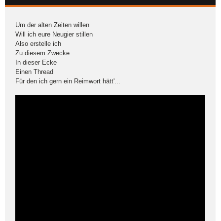
Um der alten Zeiten willen
Will ich eure Neugier stillen
Also erstelle ich
Zu diesem Zwecke
In dieser Ecke
Einen Thread
Für den ich gern ein Reimwort hätt'...