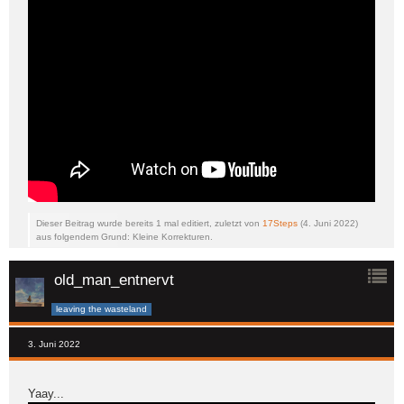
Dieser Beitrag wurde bereits 1 mal editiert, zuletzt von
17Steps
(
4. Juni 2022
)
aus folgendem Grund: Kleine Korrekturen.
old_man_entnervt
leaving the wasteland
3. Juni 2022
Yaay...