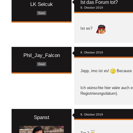
Ist das Forum tot?
LK Selcuk
8. Oktober 2019
Gast
Ist es?
8. Oktober 2019
Phil_Jay_Falcon
Gast
Jepp, imo ist es!
Because fu
Ich wünschte hier wäre auch ei
Registrierungsdatum).
9. Oktober 2019
Spanst