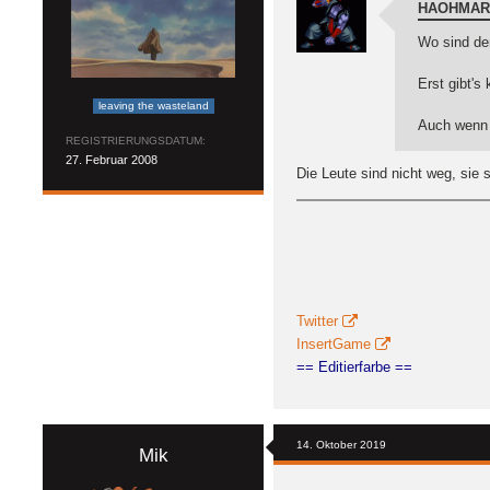
HAOHMAR
Wo sind den
Erst gibt's
leaving the wasteland
Auch wenn s
REGISTRIERUNGSDATUM
27. Februar 2008
Die Leute sind nicht weg, sie 
Twitter
InsertGame
== Editierfarbe ==
14. Oktober 2019
Mik