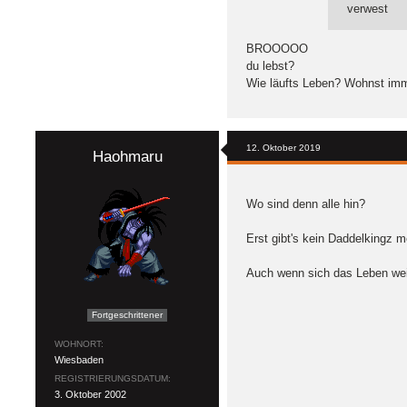
verwest
BROOOOO
du lebst?
Wie läufts Leben? Wohnst imm
12. Oktober 2019
Haohmaru
Wo sind denn alle hin?
Erst gibt's kein Daddelkingz m
Auch wenn sich das Leben weit
Fortgeschrittener
WOHNORT
Wiesbaden
REGISTRIERUNGSDATUM
3. Oktober 2002