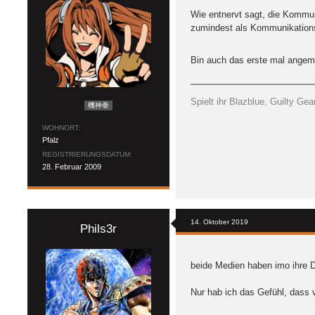
Wie entnervt sagt, die Kommuni
zumindest als Kommunikationsp
Bin auch das erste mal angeme
Spielt ihr Blazblue, Guilty G
機神拳
WOHNORT
Pfalz
REGISTRIERUNGSDATUM
28. Februar 2009
14. Oktober 2019
Phils3r
beide Medien haben imo ihre D
Nur hab ich das Gefühl, dass v