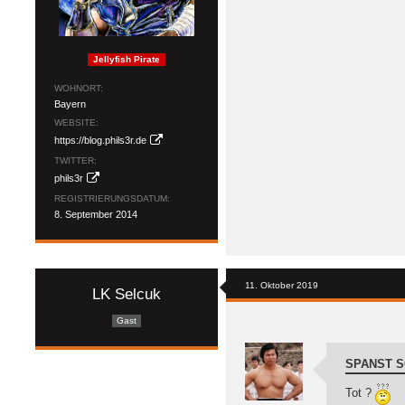
Jellyfish Pirate
WOHNORT
Bayern
WEBSITE
https://blog.phils3r.de
TWITTER
phils3r
REGISTRIERUNGSDATUM
8. September 2014
11. Oktober 2019
LK Selcuk
Gast
SPANST S
Tot ?