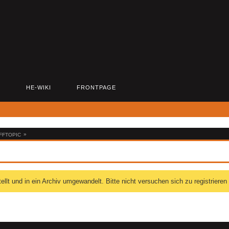
D
HE-WIKI
FRONTPAGE
»
FFTOPIC
 und in ein Archiv umgewandelt. Bitte nicht versuchen sich zu registrieren