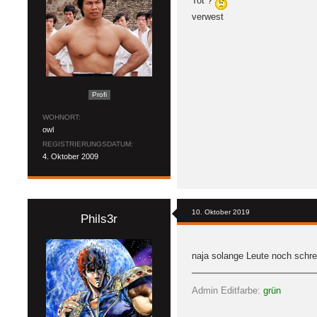
Tot ?
verwest
Profi
WOHNORT
owl
REGISTRIERUNGSDATUM
4. Oktober 2009
10. Oktober 2019
Phils3r
naja solange Leute noch schre
Admin Editfarbe:
grün