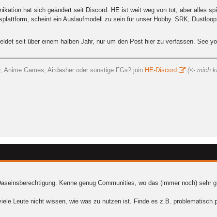
kation hat sich geändert seit Discord. HE ist weit weg von tot, aber alles sp
lattform, scheint ein Auslaufmodell zu sein für unser Hobby. SRK, Dustloop
ldet seit über einem halben Jahr, nur um den Post hier zu verfassen. See yo
ear, Anime Games, Airdasher oder sonstige FGs? join
HE-Discord
(<- mich k
aseinsberechtigung. Kenne genug Communities, wo das (immer noch) sehr gut 
iele Leute nicht wissen, wie was zu nutzen ist. Finde es z.B. problematisch 