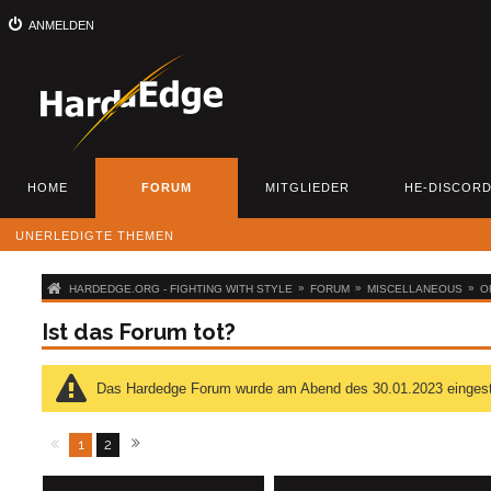
ANMELDEN
HOME
FORUM
MITGLIEDER
HE-DISCOR
UNERLEDIGTE THEMEN
»
»
»
HARDEDGE.ORG - FIGHTING WITH STYLE
FORUM
MISCELLANEOUS
O
Ist das Forum tot?
Das Hardedge Forum wurde am Abend des 30.01.2023 eingestellt
1
2