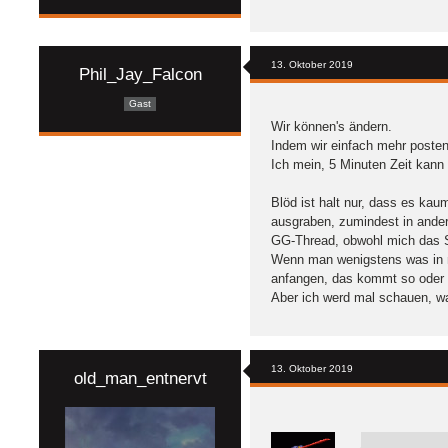
13. Oktober 2019
Phil_Jay_Falcon
Gast
Wir können's ändern.
Indem wir einfach mehr posten
Ich mein, 5 Minuten Zeit kan
Blöd ist halt nur, dass es kau
ausgraben, zumindest in ander
GG-Thread, obwohl mich das Spi
Wenn man wenigstens was in me
anfangen, das kommt so oder s
Aber ich werd mal schauen, w
13. Oktober 2019
old_man_entnervt