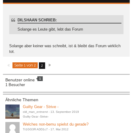
DILSHAAN SCHRIEB:
Solange es Leute gibt, lebt das Forum
Solange aber keiner was schreibt, ist & bleibt das Forum wirklich
tot.
Seite 1 von 2
2
1
Benutzer online
1 Besucher
Ähnliche Themen
Guilty Gear - Strive -
old_man_entnervt
-
13. September 2019
Guilty Gear -Strive-
Welches non-bemu spielst du gerade?
Tr1GG3R ADD1c7
-
17. Mai 2012