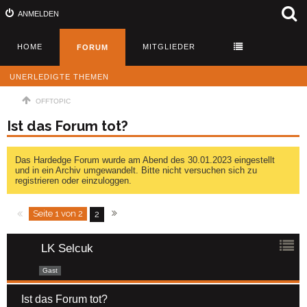
ANMELDEN
HOME
MITGLIEDER
FORUM
UNERLEDIGTE THEMEN
OFFTOPIC
Ist das Forum tot?
Das Hardedge Forum wurde am Abend des 30.01.2023 eingestellt
und in ein Archiv umgewandelt. Bitte nicht versuchen sich zu
registrieren oder einzuloggen.
Seite 1 von 2
2
LK Selcuk
Gast
Ist das Forum tot?