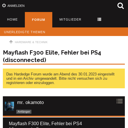
ANMELDEN
HOME
MITGLIEDER
FORUM
UNERLEDIGTE THEMEN
HARDWARE & TECHNIK
Mayflash F300 Elite, Fehler bei PS4
(disconnected)
Das Hardedge Forum wurde am Abend des 30.01.2023 eingestellt
und in ein Archiv umgewandelt. Bitte nicht versuchen sich zu
registrieren oder einzuloggen.
mr. okamoto
Anfänger
Mayflash F300 Elite, Fehler bei PS4