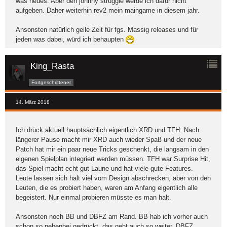
was neues. Aber den johnny struggle werde ich dafür nicht
aufgeben. Daher weiterhin rev2 mein maingame in diesem jahr.
Ansonsten natürlich geile Zeit für fgs. Massig releases und für
jeden was dabei, würd ich behaupten
King_Rasta
Fortgeschrittener
14. März 2018
Ich drück aktuell hauptsächlich eigentlich XRD und TFH. Nach
längerer Pause macht mir XRD auch wieder Spaß und der neue
Patch hat mir ein paar neue Tricks geschenkt, die langsam in den
eigenen Spielplan integriert werden müssen. TFH war Surprise Hit,
das Spiel macht echt gut Laune und hat viele gute Features.
Leute lassen sich halt viel vom Design abschrecken, aber von den
Leuten, die es probiert haben, waren am Anfang eigentlich alle
begeistert. Nur einmal probieren müsste es man halt.
Ansonsten noch BB und DBFZ am Rand. BB hab ich vorher auch
schon so nebenbei gedrückt, das geht auch so weiter. DBFZ