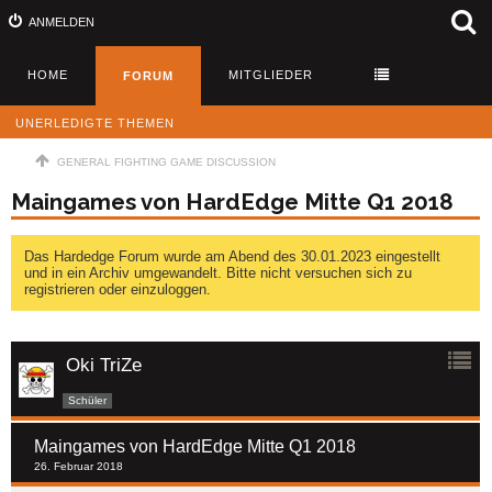
ANMELDEN
HOME
MITGLIEDER
FORUM
UNERLEDIGTE THEMEN
GENERAL FIGHTING GAME DISCUSSION
Maingames von HardEdge Mitte Q1 2018
Das Hardedge Forum wurde am Abend des 30.01.2023 eingestellt
und in ein Archiv umgewandelt. Bitte nicht versuchen sich zu
registrieren oder einzuloggen.
Oki TriZe
Schüler
Maingames von HardEdge Mitte Q1 2018
26. Februar 2018