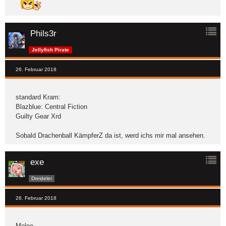
Phils3r
Jellyfish Pirate
26. Februar 2018
standard Kram:
Blazblue: Central Fiction
Guilty Gear Xrd
Sobald Drachenball KämpferZ da ist, werd ichs mir mal ansehen.
exe
Dreideler
26. Februar 2018
Melee