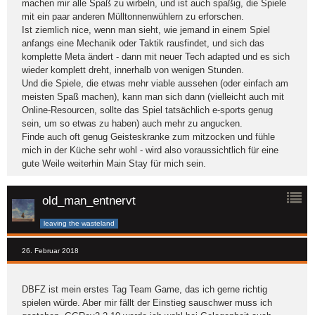
machen mir alle Spaß zu wirbeln, und ist auch spaßig, die Spiele
mit ein paar anderen Mülltonnenwühlern zu erforschen.
Ist ziemlich nice, wenn man sieht, wie jemand in einem Spiel
anfangs eine Mechanik oder Taktik rausfindet, und sich das
komplette Meta ändert - dann mit neuer Tech adapted und es sich
wieder komplett dreht, innerhalb von wenigen Stunden.
Und die Spiele, die etwas mehr viable aussehen (oder einfach am
meisten Spaß machen), kann man sich dann (vielleicht auch mit
Online-Resourcen, sollte das Spiel tatsächlich e-sports genug
sein, um so etwas zu haben) auch mehr zu angucken.
Finde auch oft genug Geisteskranke zum mitzocken und fühle
mich in der Küche sehr wohl - wird also voraussichtlich für eine
gute Weile weiterhin Main Stay für mich sein.
old_man_entnervt
leaving the wasteland
26. Februar 2018
DBFZ ist mein erstes Tag Team Game, das ich gerne richtig
spielen würde. Aber mir fällt der Einstieg sauschwer muss ich