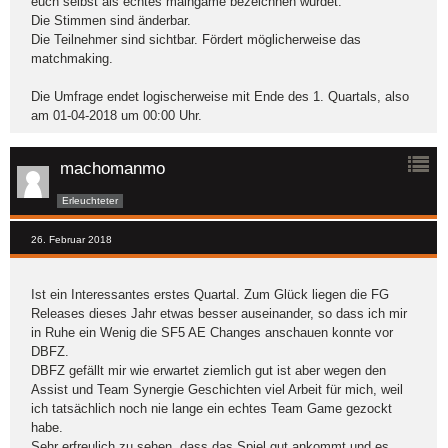
euch selbst als echtes maingame bezeichnen würdet.
Die Stimmen sind änderbar.
Die Teilnehmer sind sichtbar. Fördert möglicherweise das
matchmaking.
Die Umfrage endet logischerweise mit Ende des 1. Quartals, also
am 01-04-2018 um 00:00 Uhr.
machomanmo
Erleuchteter
26. Februar 2018
Ist ein Interessantes erstes Quartal. Zum Glück liegen die FG
Releases dieses Jahr etwas besser auseinander, so dass ich mir
in Ruhe ein Wenig die SF5 AE Changes anschauen konnte vor
DBFZ.
DBFZ gefällt mir wie erwartet ziemlich gut ist aber wegen den
Assist und Team Synergie Geschichten viel Arbeit für mich, weil
ich tatsächlich noch nie lange ein echtes Team Game gezockt
habe.
Sehr erfreulich zu sehen, dass das Spiel gut ankommt und es