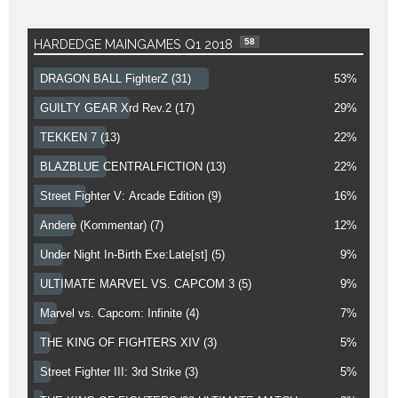
58
HARDEDGE MAINGAMES Q1 2018
DRAGON BALL FighterZ (31)
53%
GUILTY GEAR Xrd Rev.2 (17)
29%
TEKKEN 7 (13)
22%
BLAZBLUE CENTRALFICTION (13)
22%
Street Fighter V: Arcade Edition (9)
16%
Andere (Kommentar) (7)
12%
Under Night In-Birth Exe:Late[st] (5)
9%
ULTIMATE MARVEL VS. CAPCOM 3 (5)
9%
Marvel vs. Capcom: Infinite (4)
7%
THE KING OF FIGHTERS XIV (3)
5%
Street Fighter III: 3rd Strike (3)
5%