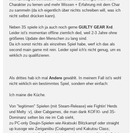
Charakter zu lernen und mehr Wissen + Erfahrung mit dem Char
zu sammeln (da ich eigentlich über nichts schreiben will, was ich
nicht selbst drücken kann).
Neben 3S spiele ich ja auch noch gerne
GUILTY GEAR Xrd
.
Leider ist's momentan offline ziemlich ded, weil 2-3 Jahre ohne
größeres Update den Menschen zu lang sind.
Da ich sonst nichts als einzelnes Spiel habe, werf ich das als
second main game mit rein. Leider spiel ich's nicht genug, um es
wirklich zu qualifizieren.
Als drittes hab ich mal
Andere
gewählt. In meinem Fall ist's wohl
nicht wirklich ein bestimmtes Spiel, sondern eher einfach:
Ich maine die Küche.
Von "legitimen" Spielen (mit Steam-Release) wie Fightin' Herds
und Melty :v), über Cabgames, die man dank KOFXI- und 3S-
Dominanz selten bis nie im Cab sieht,
zu PC-only Doujin-Spielen wie Akatsuki Blitzkampf oder straight
up kusoge wie Zeriganiibu (Crabgame) und Kakutou Class;