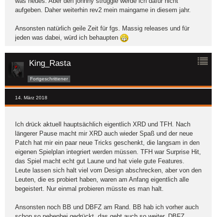
was neues. Aber den johnny struggle werde ich dafür nicht
aufgeben. Daher weiterhin rev2 mein maingame in diesem jahr.
Ansonsten natürlich geile Zeit für fgs. Massig releases und für
jeden was dabei, würd ich behaupten
King_Rasta
Fortgeschrittener
14. März 2018
Ich drück aktuell hauptsächlich eigentlich XRD und TFH. Nach
längerer Pause macht mir XRD auch wieder Spaß und der neue
Patch hat mir ein paar neue Tricks geschenkt, die langsam in den
eigenen Spielplan integriert werden müssen. TFH war Surprise Hit,
das Spiel macht echt gut Laune und hat viele gute Features.
Leute lassen sich halt viel vom Design abschrecken, aber von den
Leuten, die es probiert haben, waren am Anfang eigentlich alle
begeistert. Nur einmal probieren müsste es man halt.
Ansonsten noch BB und DBFZ am Rand. BB hab ich vorher auch
schon so nebenbei gedrückt, das geht auch so weiter. DBFZ