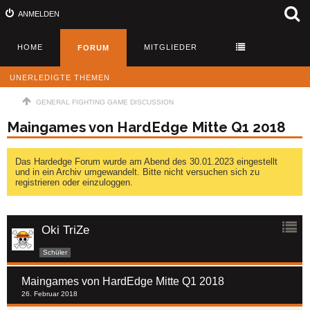
ANMELDEN
HOME
MITGLIEDER
FORUM
UNERLEDIGTE THEMEN
GENERAL FIGHTING GAME DISCUSSION
Maingames von HardEdge Mitte Q1 2018
Das Hardedge Forum wurde am Abend des 30.01.2023 eingestellt
und in ein Archiv umgewandelt. Bitte nicht versuchen sich zu
registrieren oder einzuloggen.
Oki TriZe
Schüler
Maingames von HardEdge Mitte Q1 2018
26. Februar 2018