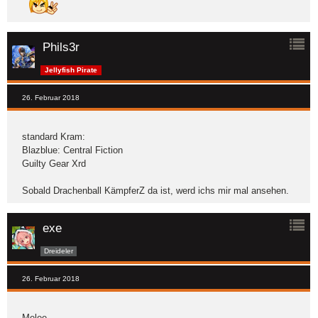
Phils3r
Jellyfish Pirate
26. Februar 2018
standard Kram:
Blazblue: Central Fiction
Guilty Gear Xrd
Sobald Drachenball KämpferZ da ist, werd ichs mir mal ansehen.
exe
Dreideler
26. Februar 2018
Melee