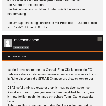
euch selbst als echtes maingame bezeichnen würdet.
Die Stimmen sind änderbar.
Die Teilnehmer sind sichtbar. Fördert möglicherweise das
matchmaking.
Die Umfrage endet logischerweise mit Ende des 1. Quartals, also
am 01-04-2018 um 00:00 Uhr.
machomanmo
Erleuchteter
26. Februar 2018
Ist ein Interessantes erstes Quartal. Zum Glück liegen die FG
Releases dieses Jahr etwas besser auseinander, so dass ich mir
in Ruhe ein Wenig die SF5 AE Changes anschauen konnte vor
DBFZ.
DBFZ gefällt mir wie erwartet ziemlich gut ist aber wegen den
Assist und Team Synergie Geschichten viel Arbeit für mich, weil
ich tatsächlich noch nie lange ein echtes Team Game gezockt
habe.
Sehr erfreulich zu sehen, dass das Spiel gut ankommt und es