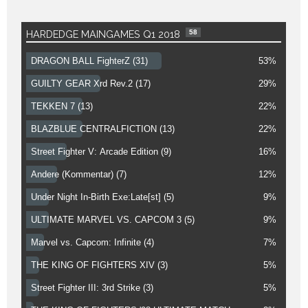
58
HARDEDGE MAINGAMES Q1 2018
DRAGON BALL FighterZ (31)
53%
GUILTY GEAR Xrd Rev.2 (17)
29%
TEKKEN 7 (13)
22%
BLAZBLUE CENTRALFICTION (13)
22%
Street Fighter V: Arcade Edition (9)
16%
Andere (Kommentar) (7)
12%
Under Night In-Birth Exe:Late[st] (5)
9%
ULTIMATE MARVEL VS. CAPCOM 3 (5)
9%
Marvel vs. Capcom: Infinite (4)
7%
THE KING OF FIGHTERS XIV (3)
5%
Street Fighter III: 3rd Strike (3)
5%