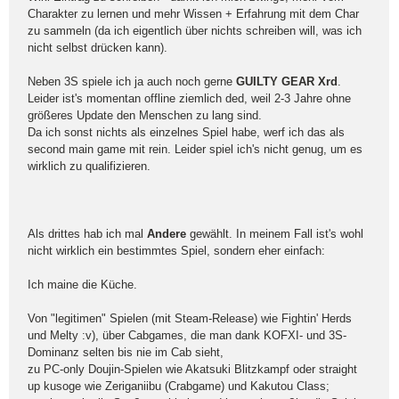
Charakter zu lernen und mehr Wissen + Erfahrung mit dem Char
zu sammeln (da ich eigentlich über nichts schreiben will, was ich
nicht selbst drücken kann).
Neben 3S spiele ich ja auch noch gerne
GUILTY GEAR Xrd
.
Leider ist's momentan offline ziemlich ded, weil 2-3 Jahre ohne
größeres Update den Menschen zu lang sind.
Da ich sonst nichts als einzelnes Spiel habe, werf ich das als
second main game mit rein. Leider spiel ich's nicht genug, um es
wirklich zu qualifizieren.
Als drittes hab ich mal
Andere
gewählt. In meinem Fall ist's wohl
nicht wirklich ein bestimmtes Spiel, sondern eher einfach:
Ich maine die Küche.
Von "legitimen" Spielen (mit Steam-Release) wie Fightin' Herds
und Melty :v), über Cabgames, die man dank KOFXI- und 3S-
Dominanz selten bis nie im Cab sieht,
zu PC-only Doujin-Spielen wie Akatsuki Blitzkampf oder straight
up kusoge wie Zeriganiibu (Crabgame) und Kakutou Class;