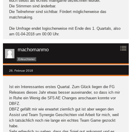
euch selbst als echtes maingame bezeichnen würdet.
Die Stimmen sind änderbar.
Die Teilnehmer sind sichtbar. Fördert möglicherweise das
matchmaking.
Die Umfrage endet logischerweise mit Ende des 1. Quartals, also
am 01-04-2018 um 00:00 Uhr.
machomanmo
Erleuchteter
26. Februar 2018
Ist ein Interessantes erstes Quartal. Zum Glück liegen die FG
Releases dieses Jahr etwas besser auseinander, so dass ich mir
in Ruhe ein Wenig die SF5 AE Changes anschauen konnte vor
DBFZ.
DBFZ gefällt mir wie erwartet ziemlich gut ist aber wegen den
Assist und Team Synergie Geschichten viel Arbeit für mich, weil
ich tatsächlich noch nie lange ein echtes Team Game gezockt
habe.
Sehr erfreulich zu sehen, dass das Spiel gut ankommt und es