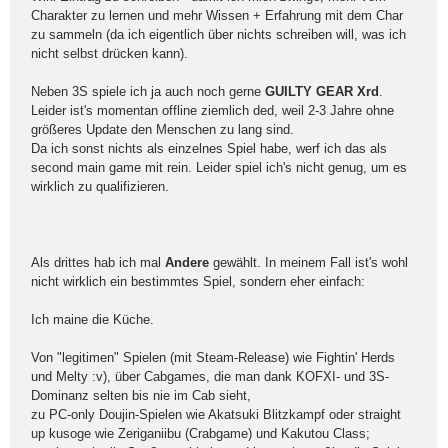
Charakter zu lernen und mehr Wissen + Erfahrung mit dem Char
zu sammeln (da ich eigentlich über nichts schreiben will, was ich
nicht selbst drücken kann).
Neben 3S spiele ich ja auch noch gerne
GUILTY GEAR Xrd
.
Leider ist's momentan offline ziemlich ded, weil 2-3 Jahre ohne
größeres Update den Menschen zu lang sind.
Da ich sonst nichts als einzelnes Spiel habe, werf ich das als
second main game mit rein. Leider spiel ich's nicht genug, um es
wirklich zu qualifizieren.
Als drittes hab ich mal
Andere
gewählt. In meinem Fall ist's wohl
nicht wirklich ein bestimmtes Spiel, sondern eher einfach:
Ich maine die Küche.
Von "legitimen" Spielen (mit Steam-Release) wie Fightin' Herds
und Melty :v), über Cabgames, die man dank KOFXI- und 3S-
Dominanz selten bis nie im Cab sieht,
zu PC-only Doujin-Spielen wie Akatsuki Blitzkampf oder straight
up kusoge wie Zeriganiibu (Crabgame) und Kakutou Class;