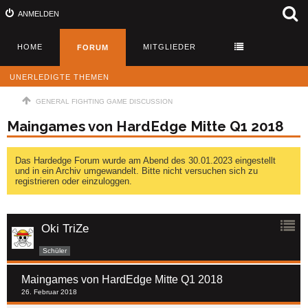
ANMELDEN
HOME
MITGLIEDER
FORUM
UNERLEDIGTE THEMEN
GENERAL FIGHTING GAME DISCUSSION
Maingames von HardEdge Mitte Q1 2018
Das Hardedge Forum wurde am Abend des 30.01.2023 eingestellt
und in ein Archiv umgewandelt. Bitte nicht versuchen sich zu
registrieren oder einzuloggen.
Oki TriZe
Schüler
Maingames von HardEdge Mitte Q1 2018
26. Februar 2018