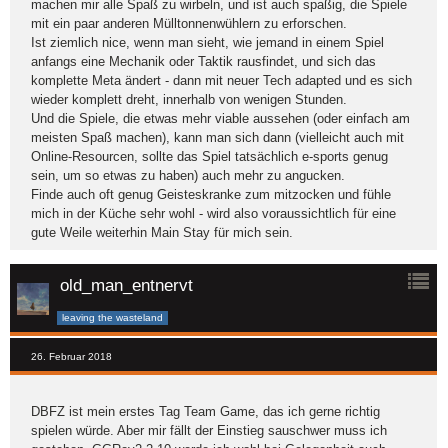
machen mir alle Spaß zu wirbeln, und ist auch spaßig, die Spiele
mit ein paar anderen Mülltonnenwühlern zu erforschen.
Ist ziemlich nice, wenn man sieht, wie jemand in einem Spiel
anfangs eine Mechanik oder Taktik rausfindet, und sich das
komplette Meta ändert - dann mit neuer Tech adapted und es sich
wieder komplett dreht, innerhalb von wenigen Stunden.
Und die Spiele, die etwas mehr viable aussehen (oder einfach am
meisten Spaß machen), kann man sich dann (vielleicht auch mit
Online-Resourcen, sollte das Spiel tatsächlich e-sports genug
sein, um so etwas zu haben) auch mehr zu angucken.
Finde auch oft genug Geisteskranke zum mitzocken und fühle
mich in der Küche sehr wohl - wird also voraussichtlich für eine
gute Weile weiterhin Main Stay für mich sein.
old_man_entnervt
leaving the wasteland
26. Februar 2018
DBFZ ist mein erstes Tag Team Game, das ich gerne richtig
spielen würde. Aber mir fällt der Einstieg sauschwer muss ich