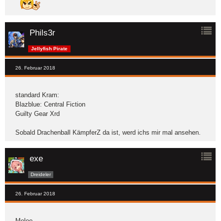
Phils3r
Jellyfish Pirate
26. Februar 2018
standard Kram:
Blazblue: Central Fiction
Guilty Gear Xrd
Sobald Drachenball KämpferZ da ist, werd ichs mir mal ansehen.
exe
Dreideler
26. Februar 2018
Melee