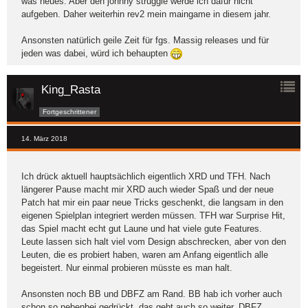
was neues. Aber den johnny struggle werde ich dafür nicht
aufgeben. Daher weiterhin rev2 mein maingame in diesem jahr.
Ansonsten natürlich geile Zeit für fgs. Massig releases und für
jeden was dabei, würd ich behaupten
King_Rasta
Fortgeschrittener
14. März 2018
Ich drück aktuell hauptsächlich eigentlich XRD und TFH. Nach
längerer Pause macht mir XRD auch wieder Spaß und der neue
Patch hat mir ein paar neue Tricks geschenkt, die langsam in den
eigenen Spielplan integriert werden müssen. TFH war Surprise Hit,
das Spiel macht echt gut Laune und hat viele gute Features.
Leute lassen sich halt viel vom Design abschrecken, aber von den
Leuten, die es probiert haben, waren am Anfang eigentlich alle
begeistert. Nur einmal probieren müsste es man halt.
Ansonsten noch BB und DBFZ am Rand. BB hab ich vorher auch
schon so nebenbei gedrückt, das geht auch so weiter. DBFZ