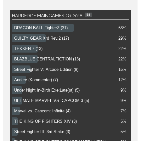
58
HARDEDGE MAINGAMES Q1 2018
DRAGON BALL FighterZ (31)
53%
GUILTY GEAR Xrd Rev.2 (17)
29%
TEKKEN 7 (13)
22%
BLAZBLUE CENTRALFICTION (13)
22%
Street Fighter V: Arcade Edition (9)
16%
Andere (Kommentar) (7)
12%
Under Night In-Birth Exe:Late[st] (5)
9%
ULTIMATE MARVEL VS. CAPCOM 3 (5)
9%
Marvel vs. Capcom: Infinite (4)
7%
THE KING OF FIGHTERS XIV (3)
5%
Street Fighter III: 3rd Strike (3)
5%