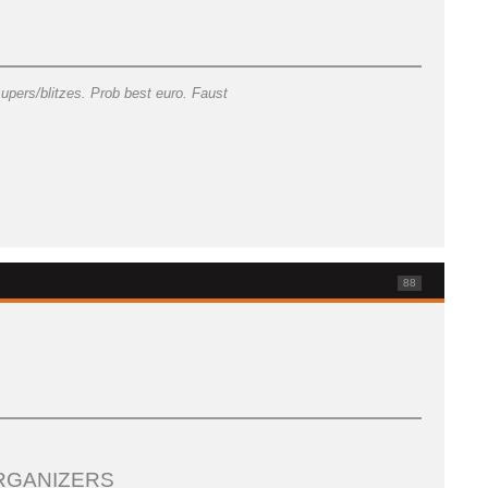
upers/blitzes. Prob best euro. Faust
88
RGANIZERS