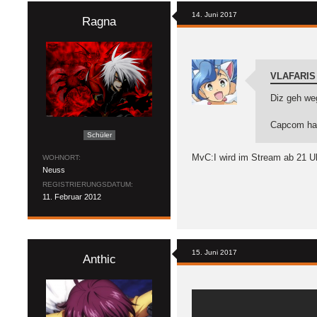
14. Juni 2017
Ragna
VLAFARIS
Diz geh we
Capcom hat
Schüler
MvC:I wird im Stream ab 21 U
WOHNORT
Neuss
REGISTRIERUNGSDATUM
11. Februar 2012
15. Juni 2017
Anthic