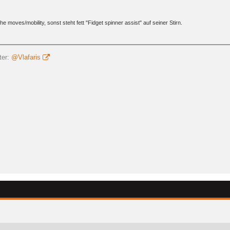
e moves/mobility, sonst steht fett "Fidget spinner assist" auf seiner Stirn.
ter:
@Vlafaris