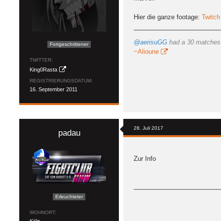
Hier die ganze footage:
Twitch
@aerisuGG
had a 30 matches s
Fortgeschrittener
~Alioune
TWITTER
King0Rasta
REGISTRIERUNGSDATUM
16. September 2011
28. Juli 2017
padau
Zur Info
Erleuchteter
WOHNORT