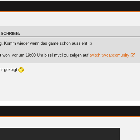
 SCHRIEB:
g. Komm wieder wenn das game schön aussieht :p
 wohl vor um 19:00 Uhr bissl mvci zu zeigen auf
twitch.tv/capcomunity
hr gezeigt