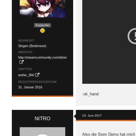
Supporter
WOHNORT
Singen (Bodensee)
WEBSITE
http://steamcommunity.com/id/anthic/
TWITTER
anthic_BW
REGISTRIERUNGSDATUM
31. Januar 2016
:ok_hand:
15. Juni 2017
NITRO
Also die Story Demo hat mich 