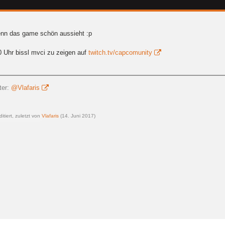
nn das game schön aussieht :p
 Uhr bissl mvci zu zeigen auf
twitch.tv/capcomunity
ter:
@Vlafaris
itiert, zuletzt von
Vlafaris
(
14. Juni 2017
)