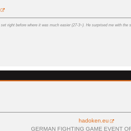
et right before where it was much easier (27-3~). He surprised me with the s
hadoken.eu
GERMAN FIGHTING GAME EVENT O