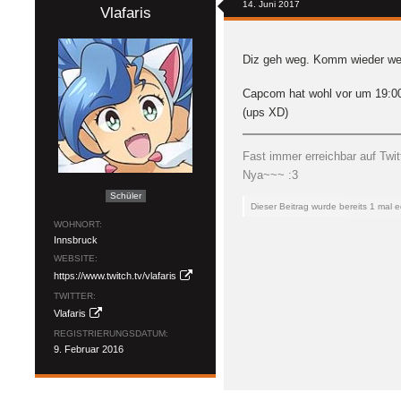
14. Juni 2017
Vlafaris
Diz geh weg. Komm wieder we
Capcom hat wohl vor um 19:00
(ups XD)
Fast immer erreichbar auf Twit
Nya~~~ :3
Schüler
Dieser Beitrag wurde bereits 1 mal ed
WOHNORT
Innsbruck
WEBSITE
https://www.twitch.tv/vlafaris
TWITTER
Vlafaris
REGISTRIERUNGSDATUM
9. Februar 2016