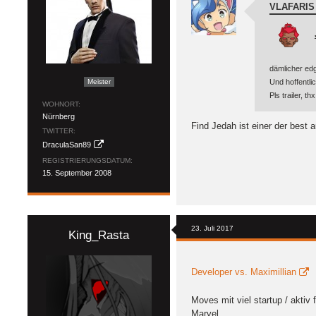
VLAFARIS
dämlicher ed
Meister
Und hoffentlic
Pls trailer, t
WOHNORT
Nürnberg
Find Jedah ist einer der best 
TWITTER
DraculaSan89
REGISTRIERUNGSDATUM
15. September 2008
23. Juli 2017
King_Rasta
Developer vs. Maximillian
Moves mit viel startup / akti
Marvel.