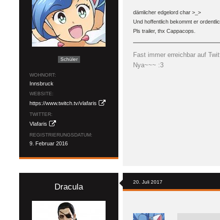
dämlicher edgelord char >_>
Und hoffentlich bekommt er ordentlich
Pls trailer, thx Cappacops.
Fast immer erreichbar auf Twit
Schüler
Nya~~~ :3
WOHNORT
Innsbruck
WEBSITE
https://www.twitch.tv/vlafaris
TWITTER
Vlafaris
REGISTRIERUNGSDATUM
9. Februar 2016
20. Juli 2017
Dracula