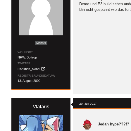
Demo und E3 build sehen ande
Bin echt gespannt wie das fert
Meister
WOHNORT
NRW, Bottrop
TWITTER
Christian_Nobel
REGISTRIERUNGSDATUM
13. August 2009
20. Juli 2017
Vlafaris
Jedah hype???!?