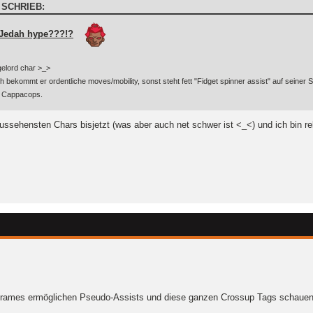
 SCHRIEB:
Jedah hype???!?
gelord char >_>
h bekommt er ordentliche moves/mobility, sonst steht fett "Fidget spinner assist" auf seiner St
hx Cappacops.
aussehensten Chars bisjetzt (was aber auch net schwer ist <_<) und ich bin re
v frames ermöglichen Pseudo-Assists und diese ganzen Crossup Tags schauen 