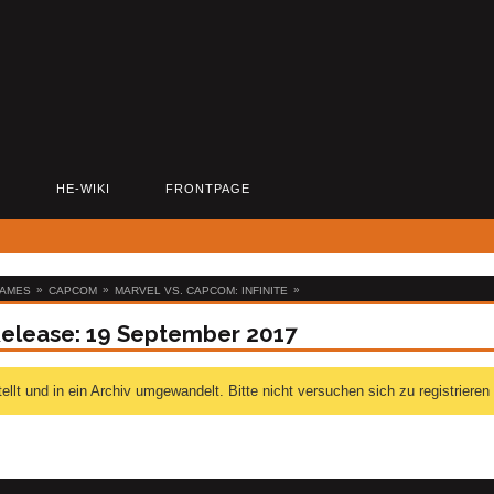
D
HE-WIKI
FRONTPAGE
»
»
»
GAMES
CAPCOM
MARVEL VS. CAPCOM: INFINITE
 Release: 19 September 2017
 und in ein Archiv umgewandelt. Bitte nicht versuchen sich zu registrieren