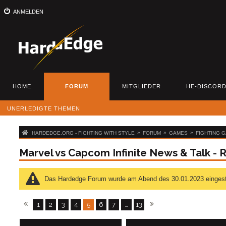
ANMELDEN
HOME
FORUM
MITGLIEDER
HE-DISCOR
UNERLEDIGTE THEMEN
»
»
»
HARDEDGE.ORG - FIGHTING WITH STYLE
FORUM
GAMES
FIGHTING 
Marvel vs Capcom Infinite News & Talk -
Das Hardedge Forum wurde am Abend des 30.01.2023 eingestellt
1
2
3
4
5
6
7
…
13