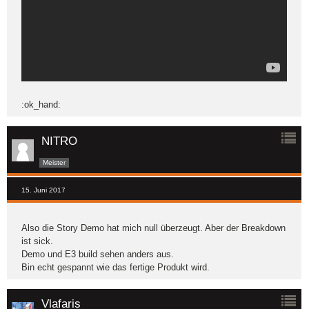
:ok_hand:
NITRO
Meister
15. Juni 2017
Also die Story Demo hat mich null überzeugt. Aber der Breakdown
ist sick.
Demo und E3 build sehen anders aus.
Bin echt gespannt wie das fertige Produkt wird.
Vlafaris