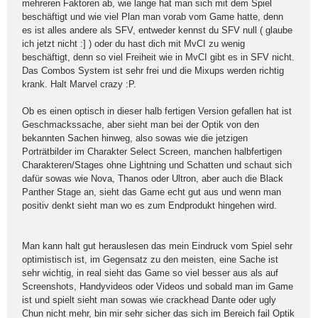
mehreren Faktoren ab, wie lange hat man sich mit dem Spiel
beschäftigt und wie viel Plan man vorab vom Game hatte, denn
es ist alles andere als SFV, entweder kennst du SFV null ( glaube
ich jetzt nicht :] ) oder du hast dich mit MvCI zu wenig
beschäftigt, denn so viel Freiheit wie in MvCI gibt es in SFV nicht.
Das Combos System ist sehr frei und die Mixups werden richtig
krank. Halt Marvel crazy :P.
Ob es einen optisch in dieser halb fertigen Version gefallen hat ist
Geschmackssache, aber sieht man bei der Optik von den
bekannten Sachen hinweg, also sowas wie die jetzigen
Porträtbilder im Charakter Select Screen, manchen halbfertigen
Charakteren/Stages ohne Lightning und Schatten und schaut sich
dafür sowas wie Nova, Thanos oder Ultron, aber auch die Black
Panther Stage an, sieht das Game echt gut aus und wenn man
positiv denkt sieht man wo es zum Endprodukt hingehen wird.
Man kann halt gut herauslesen das mein Eindruck vom Spiel sehr
optimistisch ist, im Gegensatz zu den meisten, eine Sache ist
sehr wichtig, in real sieht das Game so viel besser aus als auf
Screenshots, Handyvideos oder Videos und sobald man im Game
ist und spielt sieht man sowas wie crackhead Dante oder ugly
Chun nicht mehr, bin mir sehr sicher das sich im Bereich fail Optik