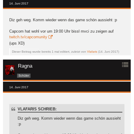
14. Juni 2017
Diz geh weg. Komm wieder wenn das game schön aussieht :p
Capcom hat wohl vor um 19:00 Uhr bissl mvci zu zeigen auf
twitch.tv/capcomunity
(ups XD)
Dieser Beitrag wurde bereits 1 mal editiert, zuletzt von
Vlafaris
(
14. Juni 2017
)
Ragna
Schüler
14. Juni 2017
VLAFARIS SCHRIEB:
Diz geh weg. Komm wieder wenn das game schön aussieht
:p