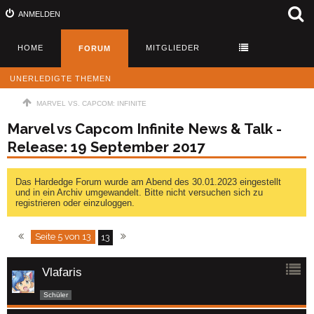
ANMELDEN
HOME
MITGLIEDER
FORUM
UNERLEDIGTE THEMEN
MARVEL VS. CAPCOM: INFINITE
Marvel vs Capcom Infinite News & Talk -
Release: 19 September 2017
Das Hardedge Forum wurde am Abend des 30.01.2023 eingestellt
und in ein Archiv umgewandelt. Bitte nicht versuchen sich zu
registrieren oder einzuloggen.
Seite 5 von 13
13
Vlafaris
Schüler