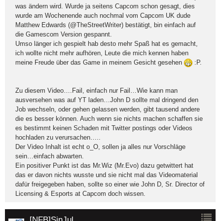
was ändern wird. Wurde ja seitens Capcom schon gesagt, dies
wurde am Wochenende auch nochmal vom Capcom UK dude
Matthew Edwards (@TheStreetWriter) bestätigt, bin einfach auf
die Gamescom Version gespannt.
Umso länger ich gespielt hab desto mehr Spaß hat es gemacht,
ich wollte nicht mehr aufhören, Leute die mich kennen haben
meine Freude über das Game in meinem Gesicht gesehen
:P.
Zu diesem Video….Fail, einfach nur Fail…Wie kann man
ausversehen was auf YT laden…John D sollte mal dringend den
Job wechseln, oder gehen gelassen werden, gibt tausend andere
die es besser können. Auch wenn sie nichts machen schaffen sie
es bestimmt keinen Schaden mit Twitter postings oder Videos
hochladen zu verursachen…..
Der Video Inhalt ist echt o_O, sollen ja alles nur Vorschläge
sein…einfach abwarten.
Ein positiver Punkt ist das Mr.Wiz (Mr.Evo) dazu getwittert hat
das er davon nichts wusste und sie nicht mal das Videomaterial
dafür freigegeben haben, sollte so einer wie John D, Sr. Director of
Licensing & Esports at Capcom doch wissen.
[NFB]SinJul