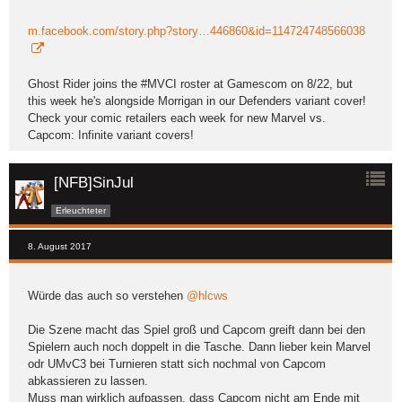
m.facebook.com/story.php?story…446860&id=114724748566038
Ghost Rider joins the #MVCI roster at Gamescom on 8/22, but
this week he's alongside Morrigan in our Defenders variant cover!
Check your comic retailers each week for new Marvel vs.
Capcom: Infinite variant covers!
[NFB]SinJul
Erleuchteter
8. August 2017
Würde das auch so verstehen
@hlcws
Die Szene macht das Spiel groß und Capcom greift dann bei den
Spielern auch noch doppelt in die Tasche. Dann lieber kein Marvel
odr UMvC3 bei Turnieren statt sich nochmal von Capcom
abkassieren zu lassen.
Muss man wirklich aufpassen, dass Capcom nicht am Ende mit