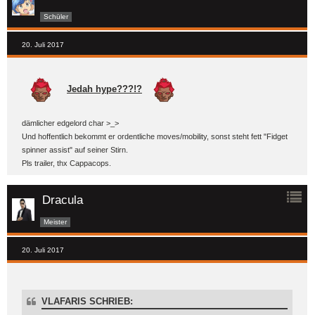
Schüler
20. Juli 2017
Jedah hype???!?
dämlicher edgelord char >_>
Und hoffentlich bekommt er ordentliche moves/mobility, sonst steht fett "Fidget
spinner assist" auf seiner Stirn.
Pls trailer, thx Cappacops.
Dracula
Meister
20. Juli 2017
VLAFARIS SCHRIEB: