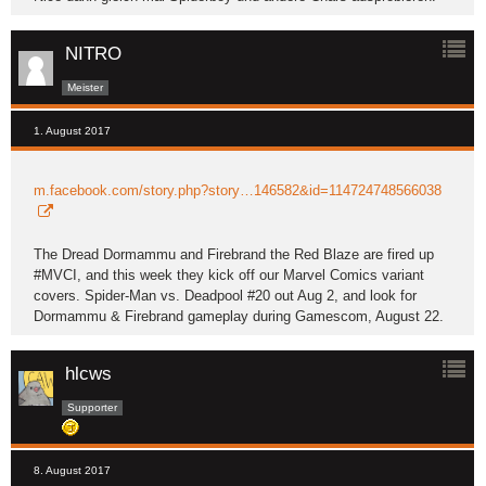
NITRO
Meister
1. August 2017
m.facebook.com/story.php?story…146582&id=114724748566038
The Dread Dormammu and Firebrand the Red Blaze are fired up
#MVCI, and this week they kick off our Marvel Comics variant
covers. Spider-Man vs. Deadpool #20 out Aug 2, and look for
Dormammu & Firebrand gameplay during Gamescom, August 22.
hlcws
Supporter
8. August 2017