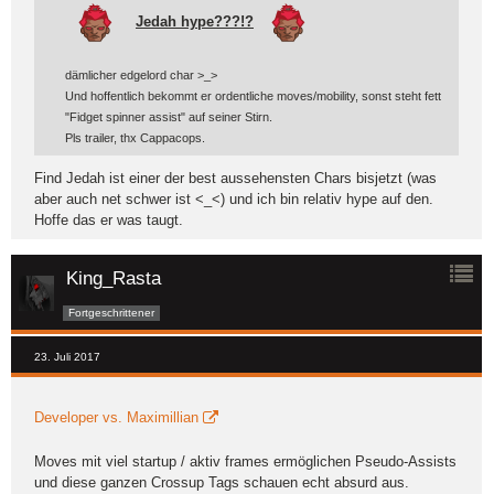
Jedah hype???!?
dämlicher edgelord char >_>
Und hoffentlich bekommt er ordentliche moves/mobility, sonst steht fett
"Fidget spinner assist" auf seiner Stirn.
Pls trailer, thx Cappacops.
Find Jedah ist einer der best aussehensten Chars bisjetzt (was
aber auch net schwer ist <_<) und ich bin relativ hype auf den.
Hoffe das er was taugt.
King_Rasta
Fortgeschrittener
23. Juli 2017
Developer vs. Maximillian
Moves mit viel startup / aktiv frames ermöglichen Pseudo-Assists
und diese ganzen Crossup Tags schauen echt absurd aus.