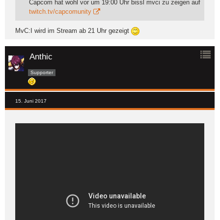
Capcom hat wohl vor um 19:00 Uhr bissl mvci zu zeigen auf
twitch.tv/capcomunity
MvC:I wird im Stream ab 21 Uhr gezeigt
Anthic
Supporter
15. Juni 2017