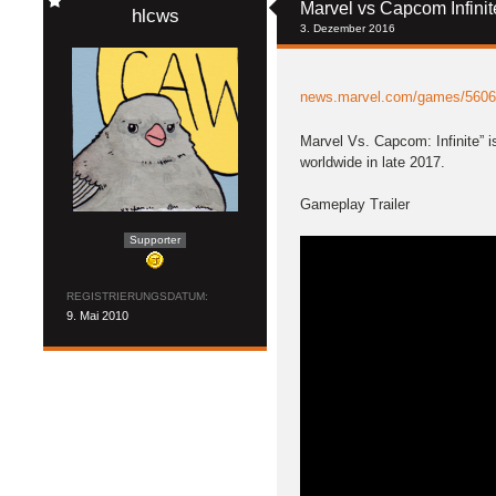
Marvel vs Capcom Infini
hlcws
3. Dezember 2016
news.marvel.com/games/56067
Marvel Vs. Capcom: Infinite” 
worldwide in late 2017.
Gameplay Trailer
Supporter
REGISTRIERUNGSDATUM
9. Mai 2010