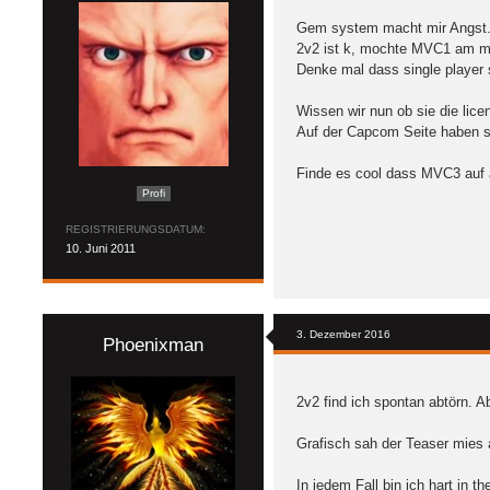
Gem system macht mir Angst
2v2 ist k, mochte MVC1 am meis
Denke mal dass single player 
Wissen wir nun ob sie die lice
Auf der Capcom Seite haben 
Finde es cool dass MVC3 auf al
Profi
REGISTRIERUNGSDATUM
10. Juni 2011
3. Dezember 2016
Phoenixman
2v2 find ich spontan abtörn. A
Grafisch sah der Teaser mies au
In jedem Fall bin ich hart in th