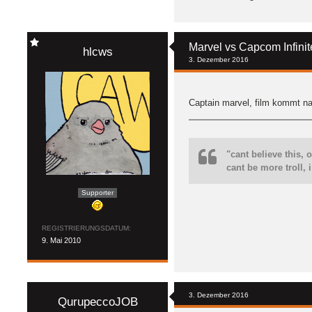
Marvel vs Capcom Infinit
hlcws
3. Dezember 2016
Captain marvel, film kommt nac
"cant believe this,
cant be more troll, 
Supporter
REGISTRIERUNGSDATUM
9. Mai 2010
3. Dezember 2016
QurupeccoJOB