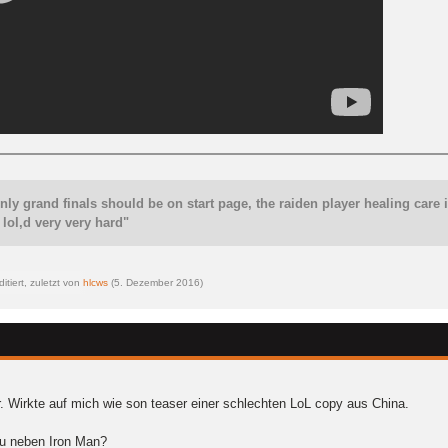
 only grand finals should be on start page, the raiden player healing car
i lol,d very very hard"
itiert, zuletzt von
hlcws
(
5. Dezember 2016
)
. Wirkte auf mich wie son teaser einer schlechten LoL copy aus China.
rau neben Iron Man?