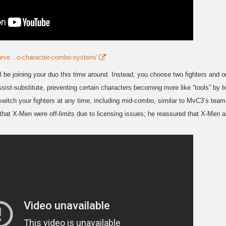
arve…o-character-combo-system/
l be joining your duo this time around. Instead, you choose two fighters and o
sist-substitute, preventing certain characters becoming more like “tools” by be
y switch your fighters at any time, including mid-combo, similar to MvC3’s te
hat X-Men were off-limits due to licensing issues; he reassured that X-Men are 