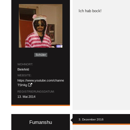
Ich hab bock!
Schüler
WOHNORT
Bielefeld
WEBSITE
https://www.youtube.com/channel/UC6S74v0fqtIkI29E0-
T5H4g
REGISTRIERUNGSDATUM
13. Mai 2014
3. Dezember 2016
Fumanshu