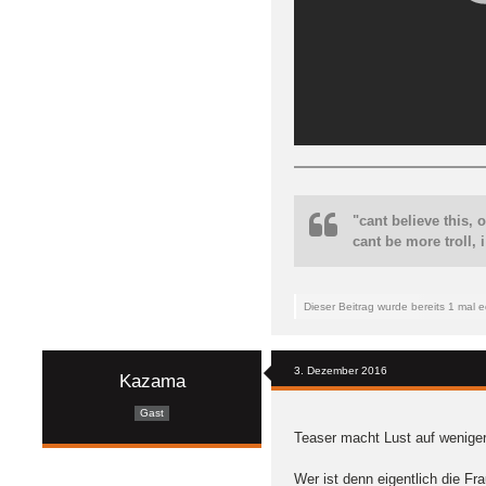
"cant believe this,
cant be more troll, 
Dieser Beitrag wurde bereits 1 mal ed
3. Dezember 2016
Kazama
Gast
Teaser macht Lust auf weniger
Wer ist denn eigentlich die F