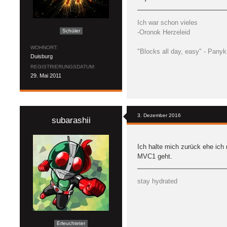
Ich war schon vieles
Schüler
-Oronok Herzeleid
WOHNORT
"Blocks all day, easy" - Panyk
Duisburg
REGISTRIERUNGSDATUM
29. Mai 2011
3. Dezember 2016
subarashii
Ich halte mich zurück ehe ich
MVC1 geht.
stay hydrated
Erleuchteter