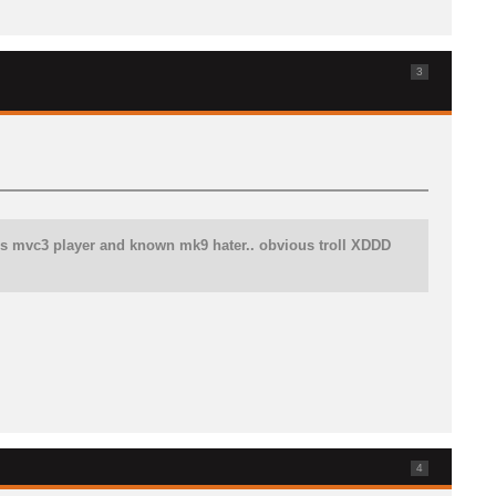
3
e is mvc3 player and known mk9 hater.. obvious troll XDDD
4