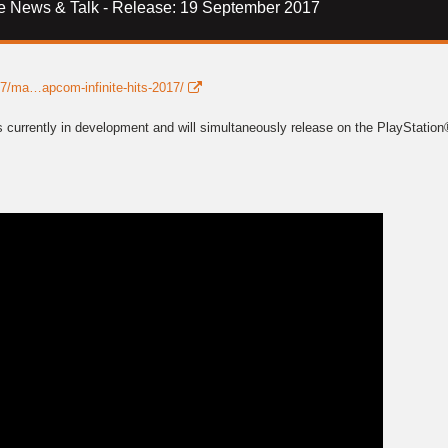
te News & Talk - Release: 19 September 2017
/ma…apcom-infinite-hits-2017/
is currently in development and will simultaneously release on the PlaySt