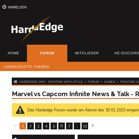
ANMELDEN
HOME
FORUM
MITGLIEDER
HE-DISCOR
UNERLEDIGTE THEMEN
»
»
»
HARDEDGE.ORG - FIGHTING WITH STYLE
FORUM
GAMES
FIGHTING 
Marvel vs Capcom Infinite News & Talk -
Das Hardedge Forum wurde am Abend des 30.01.2023 eingestellt
1
2
3
4
5
6
7
…
13