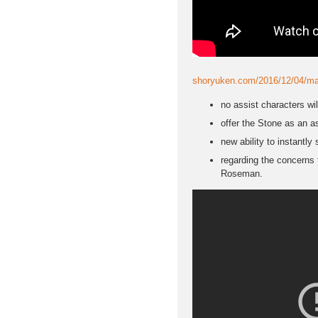
shoryuken.com/2016/12/04/m
no assist characters wil
offer the Stone as an as
new ability to instantl
regarding the concerns t
Roseman.