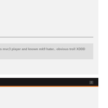
e is mvc3 player and known mk9 hater.. obvious troll XDDD
2