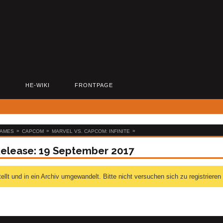
D
HE-WIKI
FRONTPAGE
»
»
»
GAMES
CAPCOM
MARVEL VS. CAPCOM: INFINITE
 Release: 19 September 2017
 und in ein Archiv umgewandelt. Bitte nicht versuchen sich zu registrieren