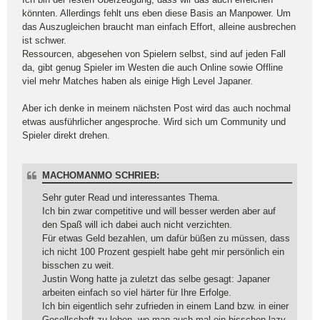
könnten. Allerdings fehlt uns eben diese Basis an Manpower. Um
das Auszugleichen braucht man einfach Effort, alleine ausbrechen
ist schwer.
Ressourcen, abgesehen von Spielern selbst, sind auf jeden Fall
da, gibt genug Spieler im Westen die auch Online sowie Offline
viel mehr Matches haben als einige High Level Japaner.
Aber ich denke in meinem nächsten Post wird das auch nochmal
etwas ausführlicher angesproche. Wird sich um Community und
Spieler direkt drehen.
MACHOMANMO SCHRIEB:
Sehr guter Read und interessantes Thema.
Ich bin zwar competitive und will besser werden aber auf
den Spaß will ich dabei auch nicht verzichten.
Für etwas Geld bezahlen, um dafür büßen zu müssen, dass
ich nicht 100 Prozent gespielt habe geht mir persönlich ein
bisschen zu weit.
Justin Wong hatte ja zuletzt das selbe gesagt: Japaner
arbeiten einfach so viel härter für Ihre Erfolge.
Ich bin eigentlich sehr zufrieden in einem Land bzw. in einer
Gesellschaft zu leben, wo man auch mal ein bisschen lazy