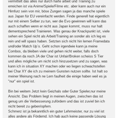
vermittelt das alles nur durch harte arbeit und Training zu
erreichen ist via Anime/Spiele/Filme etc. aber kann auch nur ein
Hirnfurz sein von mir, böse Zungen sagen ja das manche spiele
aus Japan für EU vereinfacht werden. Finde generell hat eigentlich
nur mit einem Selber zu tun, wer die Evo gewinnen will kann das
auch schaffen wenn er nicht aus Japan kommt, muss nur halt
dementsprechend Trainieren. Was genau der Knackpunkt ist, viele
sehen ein Spiel nicht als Arbeit/Training an sonder als ich leg es
rein und will spass haben. Setzten sich nicht hin lernen Framedata
und/oder Match Up´s. Geht schon irgendwie kann ja meine
Combos, da bleiben viele und gehen nicht weiter, falls doch
kommen da noch JA der Char ist Unfair/Broken scheiss S Tier
und alles mögliche um nicht sich hinzusetzen und zu sagen, was
kann ich in situation XY machen oder wo liegen schwachstellen
bei Char XY die ich zu meinem Gunsten nutzen sollte. Ist halt so
meiner Meinung nach ne Lern faulheit die einige haben weil es ja
"nur" ein spiel ist.
Bin bei weitem Jetzt kein Geizhals oder Guter Spieler,nur meine
Ansicht. Das Problem liegt in meinen Augen, zwischen das ist
genug um die Verbesserung zufördern und das ist zuviel bin ich
nicht bereit zu geben/opfern.
Schmerz ist ja bekanntlich ein guter Lehrmeister, nur zu viel ist
alles andere als Fördernd. Ich hab auch keine passende Lösung