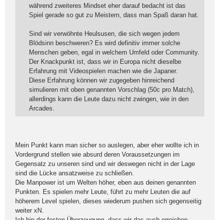
während zweiteres Mindset eher darauf bedacht ist das
Spiel gerade so gut zu Meistern, dass man Spaß daran hat.
Sind wir verwöhnte Heulsusen, die sich wegen jedem
Blödsinn beschweren? Es wird definitiv immer solche
Menschen geben, egal in welchem Umfeld oder Community.
Der Knackpunkt ist, dass wir in Europa nicht dieselbe
Erfahrung mit Videospielen machen wie die Japaner.
Diese Erfahrung können wir zugegeben hinreichend
simulieren mit oben genannten Vorschlag (50c pro Match),
allerdings kann die Leute dazu nicht zwingen, wie in den
Arcades.
Mein Punkt kann man sicher so auslegen, aber eher wollte ich in
Vordergrund stellen wie absurd deren Voraussetzungen im
Gegensatz zu unseren sind und wir deswegen nicht in der Lage
sind die Lücke ansatzweise zu schließen.
Die Manpower ist um Welten höher, eben aus deinen genannten
Punkten. Es spielen mehr Leute, führt zu mehr Leuten die auf
höherem Level spielen, dieses wiederum pushen sich gegenseitig
weiter xN.
Ich bin der festen Überzeugung, dass wir das auch erreichen