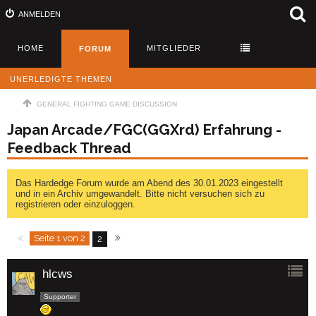
ANMELDEN
HOME
MITGLIEDER
FORUM
UNERLEDIGTE THEMEN
GENERAL FIGHTING GAME DISCUSSION
Japan Arcade/FGC(GGXrd) Erfahrung -
Feedback Thread
Das Hardedge Forum wurde am Abend des 30.01.2023 eingestellt
und in ein Archiv umgewandelt. Bitte nicht versuchen sich zu
registrieren oder einzuloggen.
Seite 1 von 2
2
hlcws
Supporter