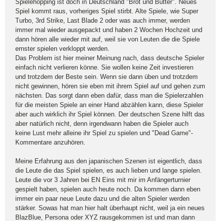
Spielehopping ist doch in Deutschland "Brot und Butter". Neues
Spiel kommt raus, vorheriges Spiel stirbt. Alte Spiele, wie Super
Turbo, 3rd Strike, Last Blade 2 oder was auch immer, werden
immer mal wieder ausgepackt und haben 2 Wochen Hochzeit und
dann hören alle wieder mit auf, weil sie von Leuten die die Spiele
ernster spielen verkloppt werden.
Das Problem ist hier meiner Meinung nach, dass deutsche Spieler
einfach nicht verlieren könne. Sie wollen keine Zeit investieren
und trotzdem der Beste sein. Wenn sie dann üben und trotzdem
nicht gewinnen, hören sie eben mit ihrem Spiel auf und gehen zum
nächsten. Das sorgt dann eben dafür, dass man die Spielerzahlen
für die meisten Spiele an einer Hand abzählen kann, diese Spieler
aber auch wirklich ihr Spiel können. Der deutschen Szene hilft das
aber natürlich nicht, denn irgendwann haben die Spieler auch
keine Lust mehr alleine ihr Spiel zu spielen und "Dead Game"-
Kommentare anzuhören.
Meine Erfahrung aus den japanischen Szenen ist eigentlich, dass
die Leute die das Spiel spielen, es auch lieben und lange spielen.
Leute die vor 3 Jahren bei EN Eins mit mir im Anfängerturnier
gespielt haben, spielen auch heute noch. Da kommen dann eben
immer ein paar neue Leute dazu und die alten Spieler werden
stärker. Sowas hat man hier halt überhaupt nicht, weil ja ein neues
BlazBlue, Persona oder XYZ rausgekommen ist und man dann