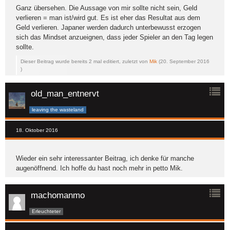
Ganz übersehen. Die Aussage von mir sollte nicht sein, Geld
verlieren = man ist/wird gut. Es ist eher das Resultat aus dem
Geld verlieren. Japaner werden dadurch unterbewusst erzogen
sich das Mindset anzueignen, dass jeder Spieler an den Tag legen
sollte.
Dieser Beitrag wurde bereits 2 mal editiert, zuletzt von
Mik
(
20. September 2016
)
old_man_entnervt
leaving the wasteland
18. Oktober 2016
Wieder ein sehr interessanter Beitrag, ich denke für manche
augenöffnend. Ich hoffe du hast noch mehr in petto Mik.
machomanmo
Erleuchteter