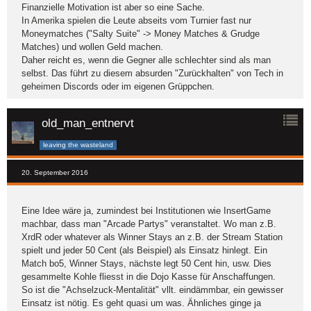
Finanzielle Motivation ist aber so eine Sache.
In Amerika spielen die Leute abseits vom Turnier fast nur
Moneymatches ("Salty Suite" -> Money Matches & Grudge
Matches) und wollen Geld machen.
Daher reicht es, wenn die Gegner alle schlechter sind als man
selbst. Das führt zu diesem absurden "Zurückhalten" von Tech in
geheimen Discords oder im eigenen Grüppchen.
old_man_entnervt
leaving the wasteland
20. September 2016
Eine Idee wäre ja, zumindest bei Institutionen wie InsertGame
machbar, dass man "Arcade Partys" veranstaltet. Wo man z.B.
XrdR oder whatever als Winner Stays an z.B. der Stream Station
spielt und jeder 50 Cent (als Beispiel) als Einsatz hinlegt. Ein
Match bo5, Winner Stays, nächste legt 50 Cent hin, usw. Dies
gesammelte Kohle fliesst in die Dojo Kasse für Anschaffungen.
So ist die "Achselzuck-Mentalität" vllt. eindämmbar, ein gewisser
Einsatz ist nötig. Es geht quasi um was. Ähnliches ginge ja