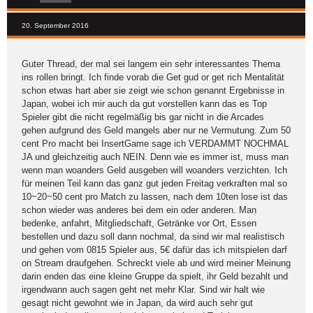
20. September 2016
Guter Thread, der mal sei langem ein sehr interessantes Thema
ins rollen bringt. Ich finde vorab die Get gud or get rich Mentalität
schon etwas hart aber sie zeigt wie schon genannt Ergebnisse in
Japan, wobei ich mir auch da gut vorstellen kann das es Top
Spieler gibt die nicht regelmäßig bis gar nicht in die Arcades
gehen aufgrund des Geld mangels aber nur ne Vermutung. Zum 50
cent Pro macht bei InsertGame sage ich VERDAMMT NOCHMAL
JA und gleichzeitig auch NEIN. Denn wie es immer ist, muss man
wenn man woanders Geld ausgeben will woanders verzichten. Ich
für meinen Teil kann das ganz gut jeden Freitag verkraften mal so
10~20~50 cent pro Match zu lassen, nach dem 10ten lose ist das
schon wieder was anderes bei dem ein oder anderen. Man
bedenke, anfahrt, Mitgliedschaft, Getränke vor Ort, Essen
bestellen und dazu soll dann nochmal, da sind wir mal realistisch
und gehen vom 0815 Spieler aus, 5€ dafür das ich mitspielen darf
on Stream draufgehen. Schreckt viele ab und wird meiner Meinung
darin enden das eine kleine Gruppe da spielt, ihr Geld bezahlt und
irgendwann auch sagen geht net mehr Klar. Sind wir halt wie
gesagt nicht gewohnt wie in Japan, da wird auch sehr gut