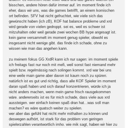
bisschen, andere hören dafür immer auf. im moment finde ich
eher, dass wir uns, was die games betrifft, an einem komischen
ort befinden. SFV hat nicht gefruchtet, wie viele sich das
gewünscht haben (ich zB), KOF hat balance probleme und xrd
wird gerade von vielen gedroppt. sei es, weil es schwer ist
mitzuhalten oder weil gerade zwei wochen BB hype angesagt ist.
kein game versammelt im moment genug spieler, obwohl es
insgesamt nicht wenige gibt. das finde ich schade, ohne zu
wissen wie man das angehen kann.
zu meinem fokus GG XrdR kann ich nur sagen: im moment spiele
ich freitags fast nur noch mit mefi, weil sonst fast niemand mehr
spielt bzw. regelmässig nach solingen kommt. xrd war bei uns
eine weile main game aber davon ist kaum noch zu spüren.
natürlich ist es gut und richtig, dass alle KOF Spieler im moment
daran spaß haben und sich darauf konzentrieren, würde ich ja
nicht anders machen, wenn mein game frisch rausgekommen
wäre. andererseits ist es für mich schade, dass viele aus xrd
aussteigen. wer einfach keinen spaß dran hat...was soll man
machen? es wäre quatsch weiter zu spielen.
wer aber das gefühl hat nicht mehr mithalten zu können und
deswegen aufhört, ist stark für das problem von geringen
spielerzahlen verantwortlich imho. wie mik sagt, haben wir hier zu