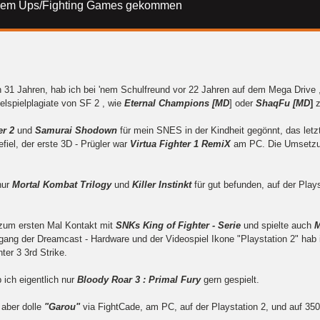
at em Ups/Fighting Games gekommen
 31 Jahren, hab ich bei 'nem Schulfreund vor 22 Jahren auf dem Mega Drive 
lspielplagiate von SF 2 , wie
Eternal Champions [MD
] oder
ShaqFu [MD
]
er 2
und
Samurai Shodown
für mein SNES in der Kindheit gegönnt, das letz
fiel, der erste 3D - Prügler war
Virtua Fighter 1 RemiX
am PC. Die Umsetz
nur
Mortal Kombat Trilogy
und
Killer Instinkt
für gut befunden, auf der Play
zum ersten Mal Kontakt mit
SNKs King of Fighter - Serie
und spielte auch
M
ng der Dreamcast - Hardware und der Videospiel Ikone "Playstation 2" hab 
ter 3 3rd Strike.
ch eigentlich nur
Bloody Roar 3 : Primal Fury
gern gespielt.
 aber dolle
"Garou"
via FightCade, am PC, auf der Playstation 2, und auf 3