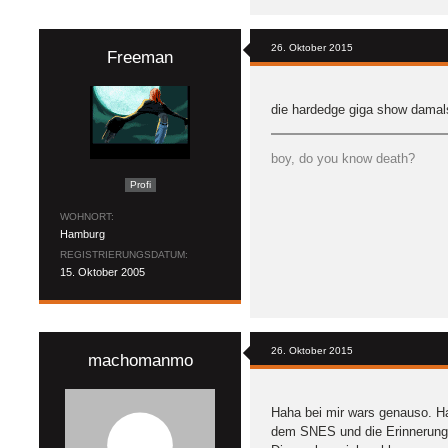
26. Oktober 2015
Freeman
die hardedge giga show dama
boy, do you know death?
Profi
WOHNORT
Hamburg
REGISTRIERUNGSDATUM
15. Oktober 2005
26. Oktober 2015
machomanmo
Haha bei mir wars genauso. Ha
dem SNES und die Erinnerung