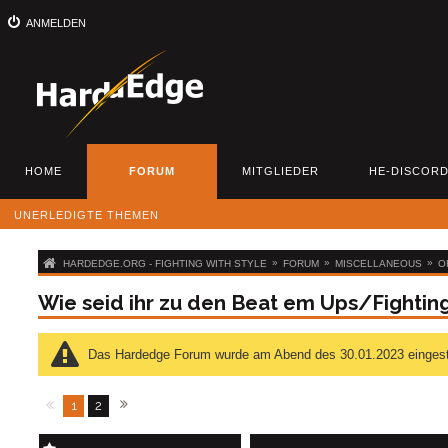
ANMELDEN
HOME
FORUM
MITGLIEDER
HE-DISCOR
UNERLEDIGTE THEMEN
»
»
»
HARDEDGE.ORG - FIGHTING WITH STYLE
FORUM
MISCELLANEOUS
O
Wie seid ihr zu den Beat em Ups/Fight
Das Hardedge Forum wurde am Abend des 30.01.2023 eingestellt
1
2