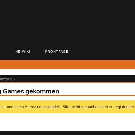
D
HE-WIKI
FRONTPAGE
»
FFTOPIC
ing Games gekommen
 und in ein Archiv umgewandelt. Bitte nicht versuchen sich zu registrieren