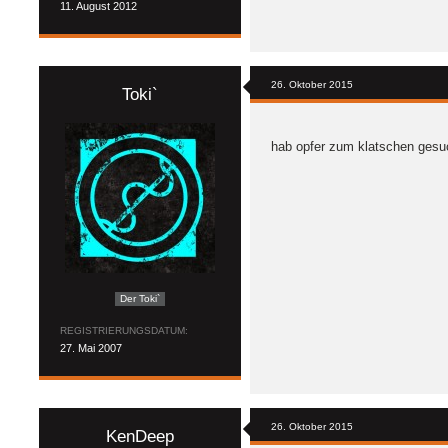
11. August 2012
26. Oktober 2015
Toki`
hab opfer zum klatschen gesuc
Der Toki`
REGISTRIERUNGSDATUM
27. Mai 2007
26. Oktober 2015
KenDeep