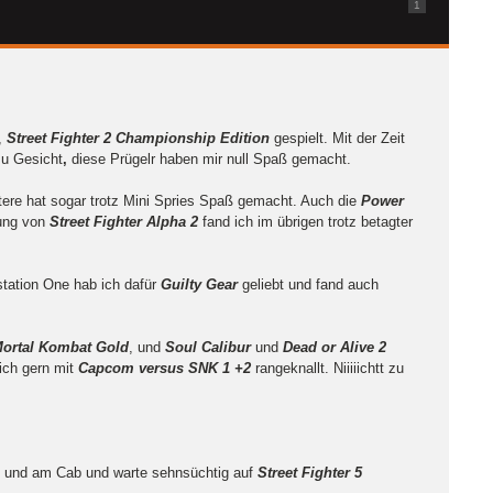
1
,
Street Fighter 2 Championship Edition
gespielt. Mit der Zeit
zu Gesicht
,
diese Prügelr haben mir null Spaß gemacht.
tere hat sogar trotz Mini Spries Spaß gemacht. Auch die
Power
ung von
Street Fighter Alpha 2
fand ich im übrigen trotz betagter
station One hab ich dafür
Guilty Gear
geliebt und fand auch
ortal Kombat Gold
, und
Soul Calibur
und
Dead or Alive 2
ich gern mit
Capcom versus SNK 1 +2
rangeknallt. Niiiiichtt zu
50 und am Cab und warte sehnsüchtig auf
Street Fighter 5