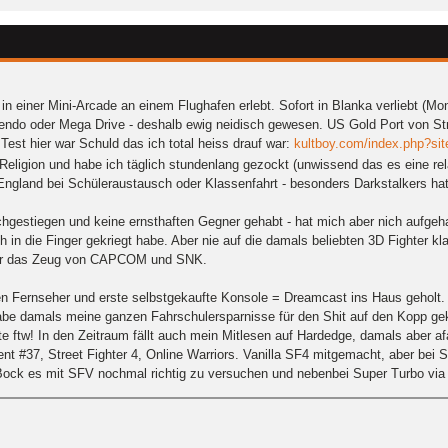
II in einer Mini-Arcade an einem Flughafen erlebt. Sofort in Blanka verliebt (
ndo oder Mega Drive - deshalb ewig neidisch gewesen. US Gold Port von Stree
Test hier war Schuld das ich total heiss drauf war:
kultboy.com/index.php?si
eligion und habe ich täglich stundenlang gezockt (unwissend das es eine rela
ngland bei Schüleraustausch oder Klassenfahrt - besonders Darkstalkers hat
urchgestiegen und keine ernsthaften Gegner gehabt - hat mich aber nich aufgeh
h in die Finger gekriegt habe. Aber nie auf die damals beliebten 3D Fighter 
 war das Zeug von CAPCOM und SNK.
en Fernseher und erste selbstgekaufte Konsole = Dreamcast ins Haus geholt
 habe damals meine ganzen Fahrschulersparnisse für den Shit auf den Kopp g
te ftw! In den Zeitraum fällt auch mein Mitlesen auf Hardedge, damals aber
 #37, Street Fighter 4, Online Warriors. Vanilla SF4 mitgemacht, aber bei
ock es mit SFV nochmal richtig zu versuchen und nebenbei Super Turbo via 