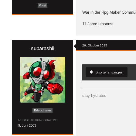
Gast
War in der Rpg Maker Communit
11 Jahre umsonst
26. Oktober 2015
subarashii
Spoiler anzeigen
stay hydrated
Erleuchteter
REGISTRIERUNGSDATUM
9. Juni 2003