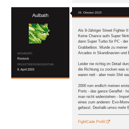
26. Oktober 2015
Aulbath
Als 9-Jähriger Street Fighter 
Keine Chance aufn Super Ninte
dann Super Turbo für PC - der 
Grabbelbox. Wurde zu meiner R
Arcades in Skandinavien und E
WOHNORT
Rostock
Leider nie richtig im Detail d
REGISTRIERUNGSDATUM
die Richtung zu zocken was ic
8. April 2003
waren nett - aber mein Shit
2000 rum endlich meinen erst
Ports - das ganze Geraffel -
man nicht widerstehen - Impor
eines zum anderen: Evo-Moment
gefasst. Deshalb umso mehr B
FightCade Profil