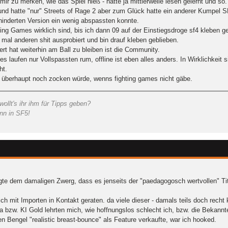
ir zu merken, wie das Spiel hieß - hatte ja mittlerweile lesen gelernt und so.
nd hatte "nur" Streets of Rage 2 aber zum Glück hatte ein anderer Kumpel S
ehinderten Version ein wenig abspassten konnte.
ing Games wirklich sind, bis ich dann 09 auf der Einstiegsdroge sf4 kleben ge
mal anderen shit ausprobiert und bin drauf kleben geblieben.
ert hat weiterhin am Ball zu bleiben ist die Community.
s laufen nur Vollspassten rum, offline ist eben alles anders. In Wirklichkeit 
ht.
h überhaupt noch zocken würde, wenns fighting games nicht gäbe.
llt's ihr ihm für Tipps geben?
ann in SF5!
te dem damaligen Zwerg, dass es jenseits der "paedagogosch wertvollen" Tite
h mit Importen in Kontakt geraten. da viele dieser - damals teils doch recht 
a bzw. KI Gold lehrten mich, wie hoffnungslos schlecht ich, bzw. die Bekann
engel "realistic breast-bounce" als Feature verkaufte, war ich hooked.