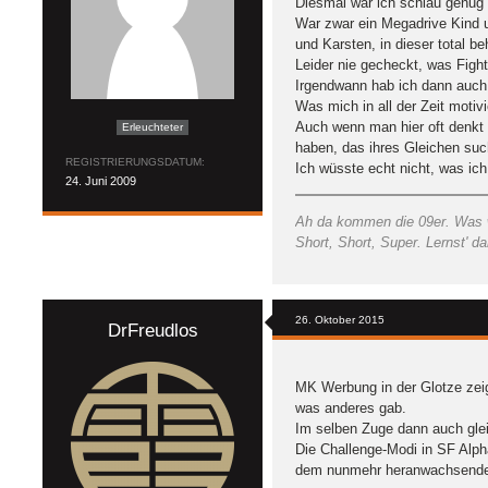
Diesmal war ich schlau genug m
War zwar ein Megadrive Kind u
und Karsten, in dieser total b
Leider nie gecheckt, was Fight
Irgendwann hab ich dann auch 
Was mich in all der Zeit motivi
Auch wenn man hier oft denkt e
Erleuchteter
haben, das ihres Gleichen suc
REGISTRIERUNGSDATUM
Ich wüsste echt nicht, was ic
24. Juni 2009
Ah da kommen die 09er. Was wo
Short, Short, Super. Lernst' d
26. Oktober 2015
DrFreudlos
MK Werbung in der Glotze zeig
was anderes gab.
Im selben Zuge dann auch gleic
Die Challenge-Modi in SF Alph
dem nunmehr heranwachsenden B