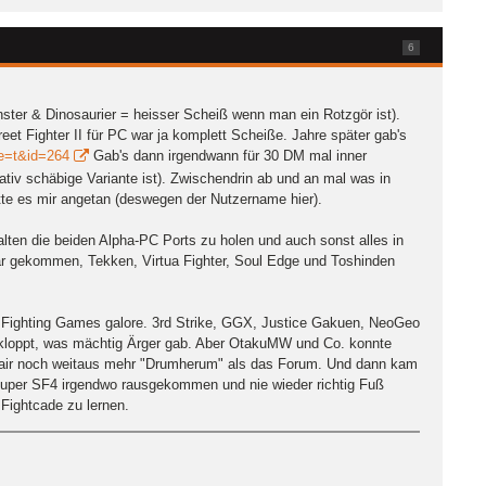
6
Monster & Dinosaurier = heisser Scheiß wenn man ein Rotzgör ist).
t Fighter II für PC war ja komplett Scheiße. Jahre später gab's
te=t&id=264
Gab's dann irgendwann für 30 DM mal inner
tiv schäbige Variante ist). Zwischendrin ab und an mal was in
te es mir angetan (deswegen der Nutzername hier).
alten die beiden Alpha-PC Ports zu holen und auch sonst alles in
klar gekommen, Tekken, Virtua Fighter, Soul Edge und Toshinden
. Fighting Games galore. 3rd Strike, GGX, Justice Gakuen, NeoGeo
ekloppt, was mächtig Ärger gab. Aber OtakuMW und Co. konnte
 afair noch weitaus mehr "Drumherum" als das Forum. Und dann kam
 Super SF4 irgendwo rausgekommen und nie wieder richtig Fuß
Fightcade zu lernen.