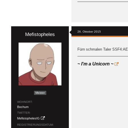
26. Oktober 2015
Mefistopheles
Fürn schmalen Taler SSF4:AE 
~ I'm a Unicorn ~
Meister
WOHNORT
Bochum
TWITTER
MefistophelesIG
REGISTRIERUNGSDATUM