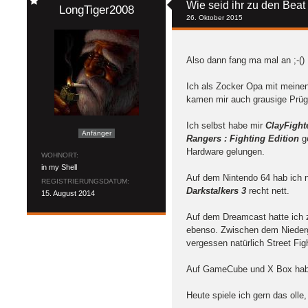
Wie seid ihr zu den Be
LongTiger2008
26. Oktober 2015
Also dann fang ma mal an ;-()
Ich als Zocker Opa mit meinen
kamen mir auch grausige Prüge
Ich selbst habe mir
ClayFight
Anfänger
Rangers : Fighting Edition
ge
Hardware gelungen.
WOHNORT
in my Shell
Auf dem Nintendo 64 hab ich 
REGISTRIERUNGSDATUM
Darkstalkers 3
recht nett.
15. August 2014
Auf dem Dreamcast hatte ich 
ebenso. Zwischen dem Niederga
vergessen natürlich Street Figh
Auf GameCube und X Box hab i
Heute spiele ich gern das olle,