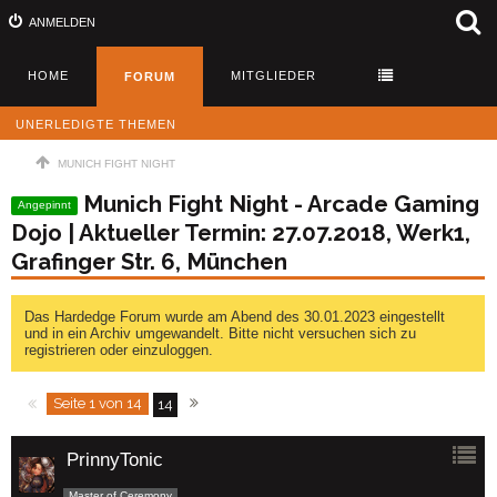
ANMELDEN
HOME
MITGLIEDER
FORUM
UNERLEDIGTE THEMEN
MUNICH FIGHT NIGHT
Munich Fight Night - Arcade Gaming
Angepinnt
Dojo | Aktueller Termin: 27.07.2018, Werk1,
Grafinger Str. 6, München
Das Hardedge Forum wurde am Abend des 30.01.2023 eingestellt
und in ein Archiv umgewandelt. Bitte nicht versuchen sich zu
registrieren oder einzuloggen.
Seite 1 von 14
14
PrinnyTonic
Master of Ceremony