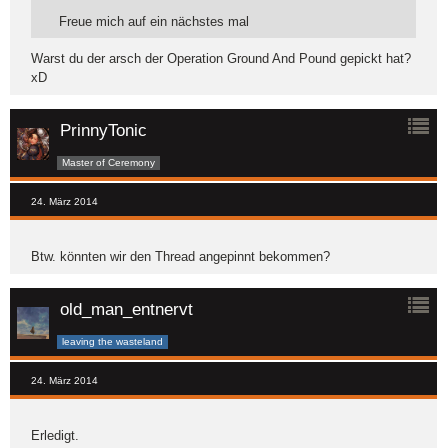
Freue mich auf ein nächstes mal
Warst du der arsch der Operation Ground And Pound gepickt hat?
xD
PrinnyTonic
Master of Ceremony
24. März 2014
Btw. könnten wir den Thread angepinnt bekommen?
old_man_entnervt
leaving the wasteland
24. März 2014
Erledigt.