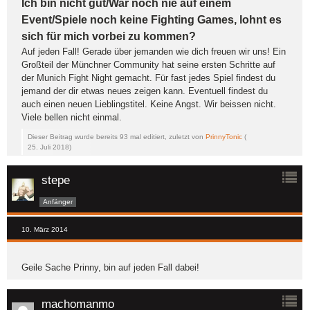
Ich bin nicht gut/War noch nie auf einem
Event/Spiele noch keine Fighting Games, lohnt es
sich für mich vorbei zu kommen?
Auf jeden Fall! Gerade über jemanden wie dich freuen wir uns! Ein
Großteil der Münchner Community hat seine ersten Schritte auf
der Munich Fight Night gemacht. Für fast jedes Spiel findest du
jemand der dir etwas neues zeigen kann. Eventuell findest du
auch einen neuen Lieblingstitel. Keine Angst. Wir beissen nicht.
Viele bellen nicht einmal.
Dieser Beitrag wurde bereits 93 mal editiert, zuletzt von
PrinnyTonic
(
25. Juli 2018
)
stepe
Anfänger
10. März 2014
Geile Sache Prinny, bin auf jeden Fall dabei!
machomanmo