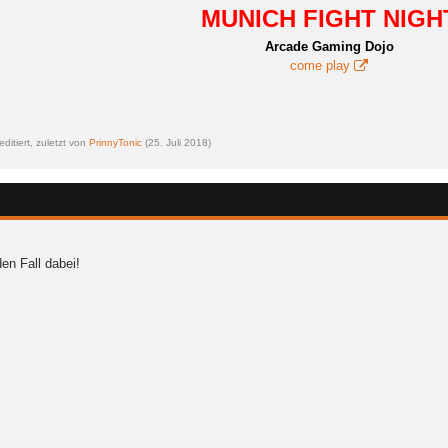
MUNICH FIGHT NIGH
Arcade Gaming Dojo
come play
ditiert, zuletzt von
PrinnyTonic
(
25. Juli 2018
)
den Fall dabei!