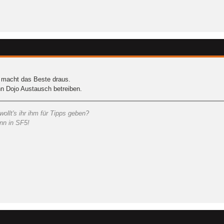
, macht das Beste draus.
nn Dojo Austausch betreiben.
llt's ihr ihm für Tipps geben?
ann in SF5!