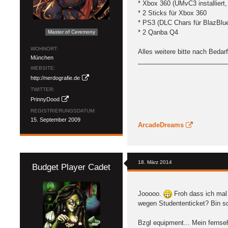
* Xbox 360 (UMvC3 installiert
* 2 Sticks für Xbox 360
* PS3 (DLC Chars für BlazBlue C
* 2 Qanba Q4
Master of Ceremony
WOHNORT
Alles weitere bitte nach Bedarf
München
WEBSITE
http://nerdografie.de
TWITTER
PrinnyDood
REGISTRIERUNGSDATUM
15. September 2009
ArcadeDreams
18. März 2014
Budget Player Cadet
Jooooo.
Froh dass ich mal 
wegen Studententicket? Bin so
Bzgl equipment... Mein fernseh