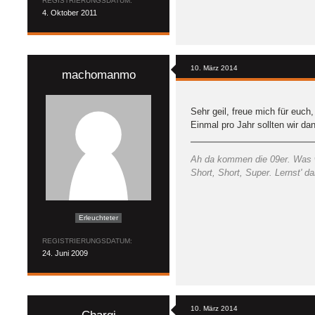
REGISTRIERUNGSDATUM
4. Oktober 2011
10. März 2014
machomanmo
Sehr geil, freue mich für euch
Einmal pro Jahr sollten wir da
Ah da kommen die 09er. Was wo
Short, Short, Super. Lernst' d
Erleuchteter
REGISTRIERUNGSDATUM
24. Juni 2009
10. März 2014