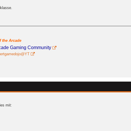
 klasse.
f the Arcade
Arcade Gaming Community
ertgamedojo@YT
es mit: