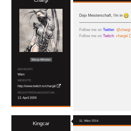
Chargi
Dojo Meisterschaft, I'm in
Follow me on
Twitter
:
@chargi
Follow me on
Twitch
:
chargiii
Mixup-Minister
WOHNORT
Wien
WEBSITE
http://www.twitch.tv/chargiii
REGISTRIERUNGSDATUM
13. April 2009
11. März 2014
Kingcar