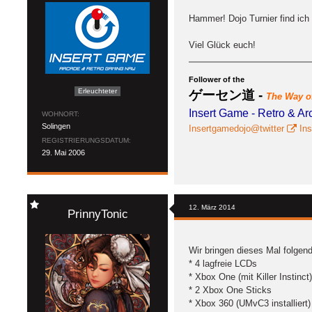
Hammer! Dojo Turnier find ich
Viel Glück euch!
Follower of the
Erleuchteter
ゲーセン道 -
The Way o
Insert Game - Retro & 
WOHNORT
Solingen
Insertgamedojo@twitter
Ins
REGISTRIERUNGSDATUM
29. Mai 2006
12. März 2014
PrinnyTonic
Wir bringen dieses Mal folgend
* 4 lagfreie LCDs
* Xbox One (mit Killer Instinct)
* 2 Xbox One Sticks
* Xbox 360 (UMvC3 installiert)