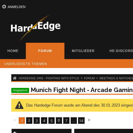
ANMELDEN
HOME
FORUM
MITGLIEDER
HE-DISCOR
UNERLEDIGTE THEMEN
»
»
HARDEDGE.ORG - FIGHTING WITH STYLE
FORUM
MEETINGS & MATCHE
Munich Fight Night - Arcade Gaming
Angepinnt
Das Hardedge Forum wurde am Abend des 30.01.2023 eingestellt
1
2
3
4
5
6
7
…
14