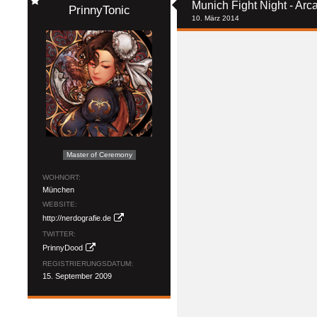
Munich Fight Night - Arc
PrinnyTonic
10. März 2014
Master of Ceremony
WOHNORT
München
WEBSITE
http://nerdografie.de
TWITTER
PrinnyDood
REGISTRIERUNGSDATUM
15. September 2009