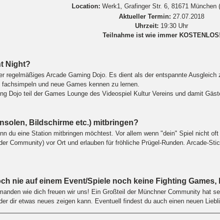
Location:
Werk1, Grafinger Str. 6, 81671 München 
Aktueller Termin:
27.07.2018
Uhrzeit:
19:30 Uhr
Teilnahme ist wie immer KOSTENLOS
ht Night?
ser regelmäßiges Arcade Gaming Dojo. Es dient als der entspannte Ausgleic
, fachsimpeln und neue Games kennen zu lernen.
g Dojo teil der Games Lounge des Videospiel Kultur Vereins und damit Gäste(
solen, Bildschirme etc.) mitbringen?
enn du eine Station mitbringen möchtest. Vor allem wenn "dein" Spiel nicht oft
der Community) vor Ort und erlauben für fröhliche Prügel-Runden. Arcade-Stic
noch nie auf einem Event/Spiele noch keine Fighting Games,
emanden wie dich freuen wir uns! Ein Großteil der Münchner Community hat sei
der dir etwas neues zeigen kann. Eventuell findest du auch einen neuen Lieblin