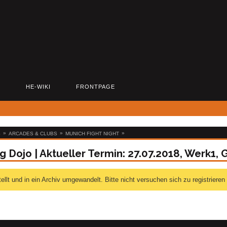
D
HE-WIKI
FRONTPAGE
»
»
»
S
ARCADES & CLUBS
MUNICH FIGHT NIGHT
 Dojo | Aktueller Termin: 27.07.2018, Werk1, G
 und in ein Archiv umgewandelt. Bitte nicht versuchen sich zu registrieren