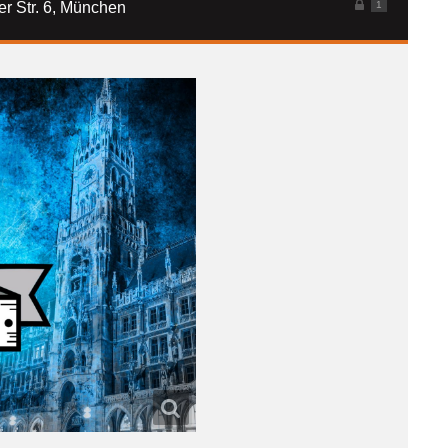
1
er Str. 6, München