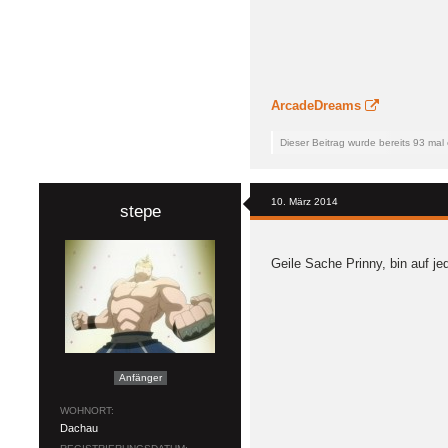
ArcadeDreams
Dieser Beitrag wurde bereits 93 mal e
10. März 2014
stepe
Geile Sache Prinny, bin auf je
Anfänger
WOHNORT
Dachau