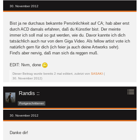
30. November 2012
Bist ja ne durchaus bekannte Persönlichkeit auf CA; hab aber erst
durch ACD damals erfahren, daß du Künstler bist. Der meinte
immer ich soll mal so gut werden, wie du. Davor kannte ich dich
tatsächlich auch nur von dem Giga Video. Als fellow artist vote ich
natürlich gern für dich (ich feier ja auch deine Artworks sehr).
Find's aber nervig, daß man sich da reggen muß.
EDIT: Nvm, done
Dieser Beitrag wurde bereits 2 mal editiert, zuletzt von
SASAKI
(
30. November 2012
)
Randis ::
Fortgeschrittener
30. November 2012
Danke dir!