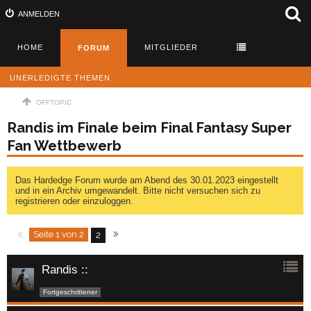
ANMELDEN
HOME
MITGLIEDER
FORUM
UNERLEDIGTE THEMEN
OFFTOPIC
Randis im Finale beim Final Fantasy Super
Fan Wettbewerb
Das Hardedge Forum wurde am Abend des 30.01.2023 eingestellt
und in ein Archiv umgewandelt. Bitte nicht versuchen sich zu
registrieren oder einzuloggen.
Seite 1 von 2
2
Randis ::
Fortgeschrittener