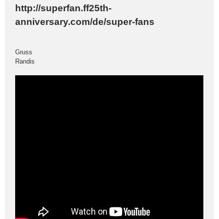
http://superfan.ff25th-
anniversary.com/de/super-fans
Gruss
Randis