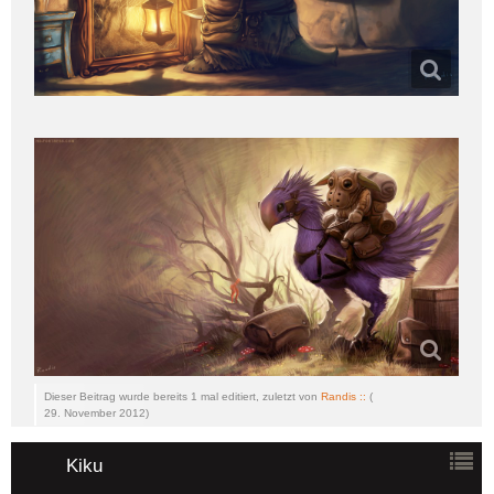
Dieser Beitrag wurde bereits 1 mal editiert, zuletzt von
Randis ::
(
29. November 2012
)
Kiku