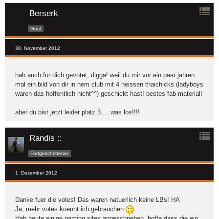
Berserk
Gast
30. November 2012
hab auch für dich gevotet, digga! weil du mir vor ein paar jahren
mal ein bild von dir in nem club mit 4 heissen thaichicks (ladyboys
waren das hoffentlich nicht^^) geschickt hast! bestes fab-material!
aber du bist jetzt leider platz 3.... was los!!!!
Randis ::
Fortgeschrittener
1. Dezember 2012
Danke fuer die votes! Das waren natuerlich keine LBs! HA
Ja, mehr votes koennt ich gebrauchen
Hab heute einige gaming sites angeschrieben, hoffe dass die ein