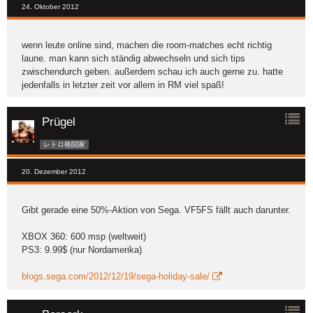
24. Oktober 2012
wenn leute online sind, machen die room-matches echt richtig
laune. man kann sich ständig abwechseln und sich tips
zwischendurch geben. außerdem schau ich auch gerne zu. hatte
jedenfalls in letzter zeit vor allem in RM viel spaß!
Prügel
レトロ格闘家
20. Dezember 2012
Gibt gerade eine 50%-Aktion von Sega. VF5FS fällt auch darunter.
XBOX 360: 600 msp (weltweit)
PS3: 9.99$ (nur Nordamerika)
blogs.sega.com/2012/12/19/sega-holiday-sale/