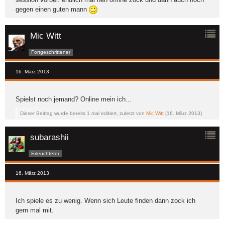
gegen einen guten mann
Mic Witt
Fortgeschrittener
16. März 2013
Spielst noch jemand? Online mein ich...
Dieser Beitrag wurde bereits 1 mal editiert, zuletzt von
Mic Witt
(
16. März 2013
)
subarashii
Erleuchteter
16. März 2013
Ich spiele es zu wenig. Wenn sich Leute finden dann zock ich
gern mal mit.