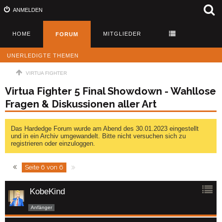
ANMELDEN
HOME
MITGLIEDER
FORUM
UNERLEDIGTE THEMEN
VIRTUA FIGHTER
Virtua Fighter 5 Final Showdown - Wahllose
Fragen & Diskussionen aller Art
Das Hardedge Forum wurde am Abend des 30.01.2023 eingestellt
und in ein Archiv umgewandelt. Bitte nicht versuchen sich zu
registrieren oder einzuloggen.
Seite 6 von 6
KobeKind
Anfänger