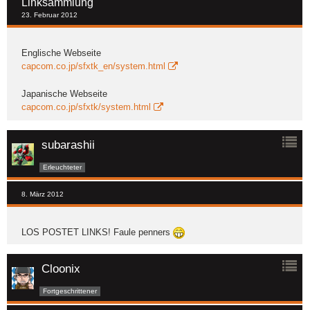
Linksammlung
23. Februar 2012
Englische Webseite
capcom.co.jp/sfxtk_en/system.html
Japanische Webseite
capcom.co.jp/sfxtk/system.html
subarashii
Erleuchteter
8. März 2012
LOS POSTET LINKS! Faule penners
Cloonix
Fortgeschrittener