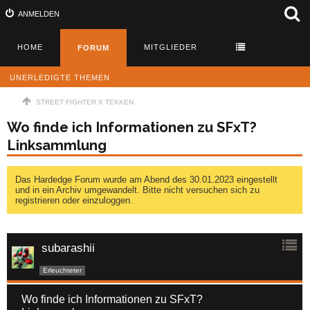
ANMELDEN
HOME
MITGLIEDER
FORUM
UNERLEDIGTE THEMEN
STREET FIGHTER X TEKKEN
Wo finde ich Informationen zu SFxT?
Linksammlung
Das Hardedge Forum wurde am Abend des 30.01.2023 eingestellt
und in ein Archiv umgewandelt. Bitte nicht versuchen sich zu
registrieren oder einzuloggen.
subarashii
Erleuchteter
Wo finde ich Informationen zu SFxT?