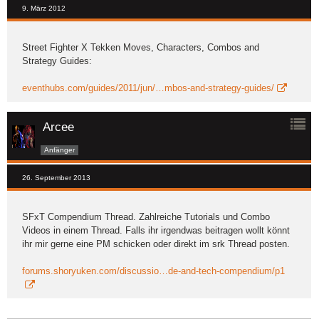
9. März 2012
Street Fighter X Tekken Moves, Characters, Combos and
Strategy Guides:
eventhubs.com/guides/2011/jun/…mbos-and-strategy-guides/
Arcee
Anfänger
26. September 2013
SFxT Compendium Thread. Zahlreiche Tutorials und Combo
Videos in einem Thread. Falls ihr irgendwas beitragen wollt könnt
ihr mir gerne eine PM schicken oder direkt im srk Thread posten.
forums.shoryuken.com/discussio…de-and-tech-compendium/p1