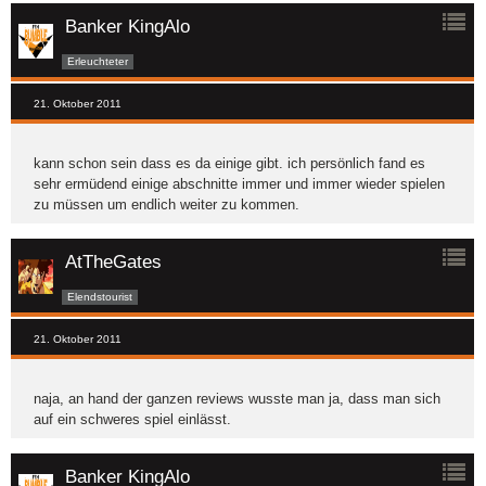
Banker KingAlo
Erleuchteter
21. Oktober 2011
kann schon sein dass es da einige gibt. ich persönlich fand es
sehr ermüdend einige abschnitte immer und immer wieder spielen
zu müssen um endlich weiter zu kommen.
AtTheGates
Elendstourist
21. Oktober 2011
naja, an hand der ganzen reviews wusste man ja, dass man sich
auf ein schweres spiel einlässt.
Banker KingAlo