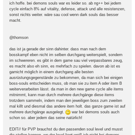
ich hoffe. bei demons souls war es leider so. ab ng++ bei jedem
cycle einfach 8% auf vitality, defense, attack und alle resistenzen,
sonst nichts weiter. wäre sau cool wenn dark souls das besser
macht.
@thomson
das ist ja gerade der sinn dahinter. dass man nach dem
bosskampf eben nicht im selben durchgang weiterspielt, sondern
im schwereren. es gibt in dem game sau viel verpassbares zeug,
es macht also eh sinn, es mehrfach zu spielen. davon ab ist es
garnicht möglich in einem durchgang alle besten
ausrüstungsgegenstände zu bekommen, da man sich bei einigen
boss-souls entscheiden muss, ob man sie zu item A oder item B
weiterverarbeiten lässt. da man in den new game cycle alle items
mitnimmt, kann man durch mehrere durchgänge diese items
trotzdem sammeln, indem man den jeweiligen boss zum zweiten
mal killt und diesmal das andere item holt. das ganze game ist auf
mehrere durchgänge ausgelegt.
war bei demons souls auch
schon so. aber jedem das seine natürlich!
EDIT// für PVP brauchst du den passenden soul level und musst
die stellen kennen. wo der level liegt weiß ich nicht bei demons