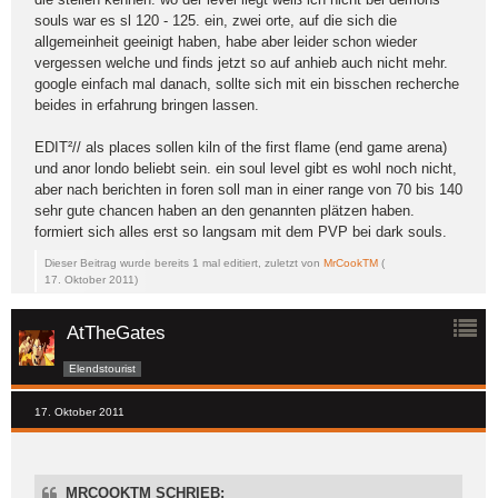
souls war es sl 120 - 125. ein, zwei orte, auf die sich die
allgemeinheit geeinigt haben, habe aber leider schon wieder
vergessen welche und finds jetzt so auf anhieb auch nicht mehr.
google einfach mal danach, sollte sich mit ein bisschen recherche
beides in erfahrung bringen lassen.
EDIT²// als places sollen kiln of the first flame (end game arena)
und anor londo beliebt sein. ein soul level gibt es wohl noch nicht,
aber nach berichten in foren soll man in einer range von 70 bis 140
sehr gute chancen haben an den genannten plätzen haben.
formiert sich alles erst so langsam mit dem PVP bei dark souls.
Dieser Beitrag wurde bereits 1 mal editiert, zuletzt von
MrCookTM
(
17. Oktober 2011
)
AtTheGates
Elendstourist
17. Oktober 2011
MRCOOKTM SCHRIEB: