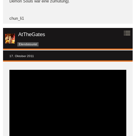
Demon Souls war eine zumutung).
chun_li1
AtTheGates
Elendstourist
17. Oktober 2011