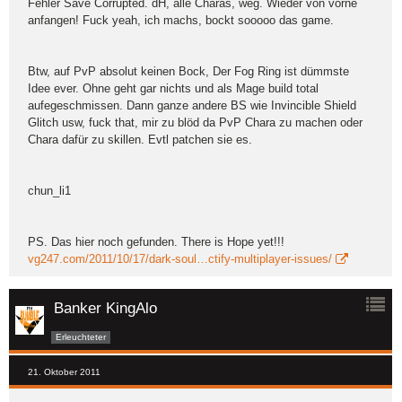
Fehler Save Corrupted. dH, alle Charas, weg. Wieder von vorne
anfangen! Fuck yeah, ich machs, bockt sooooo das game.
Btw, auf PvP absolut keinen Bock, Der Fog Ring ist dümmste
Idee ever. Ohne geht gar nichts und als Mage build total
aufegeschmissen. Dann ganze andere BS wie Invincible Shield
Glitch usw, fuck that, mir zu blöd da PvP Chara zu machen oder
Chara dafür zu skillen. Evtl patchen sie es.
chun_li1
PS. Das hier noch gefunden. There is Hope yet!!!
vg247.com/2011/10/17/dark-soul…ctify-multiplayer-issues/
Banker KingAlo
Erleuchteter
21. Oktober 2011