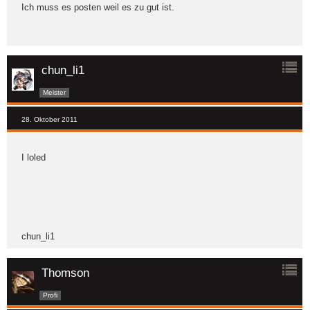
Ich muss es posten weil es zu gut ist.
chun_li1
Meister
28. Oktober 2011
I loled
chun_li1
Thomson
Profi