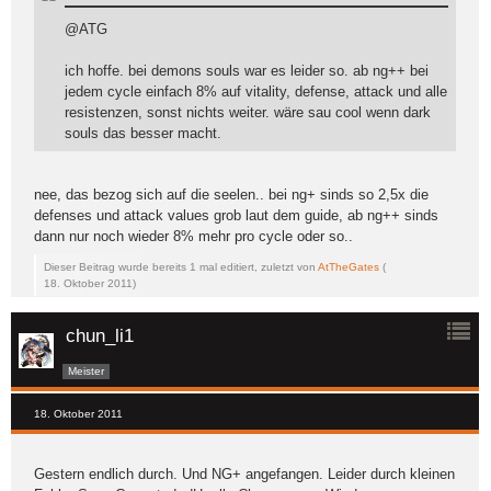
@ATG
ich hoffe. bei demons souls war es leider so. ab ng++ bei
jedem cycle einfach 8% auf vitality, defense, attack und alle
resistenzen, sonst nichts weiter. wäre sau cool wenn dark
souls das besser macht.
nee, das bezog sich auf die seelen.. bei ng+ sinds so 2,5x die
defenses und attack values grob laut dem guide, ab ng++ sinds
dann nur noch wieder 8% mehr pro cycle oder so..
Dieser Beitrag wurde bereits 1 mal editiert, zuletzt von
AtTheGates
(
18. Oktober 2011
)
chun_li1
Meister
18. Oktober 2011
Gestern endlich durch. Und NG+ angefangen. Leider durch kleinen