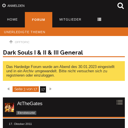
ANMELDEN
HOME
MITGLIEDER
FORUM
UNERLEDIGTE THEMEN
OFFTOPIC
Dark Souls I & II & III General
Das Hardedge Forum wurde am Abend des 30.01.2023 eingestellt
und in ein Archiv umgewandelt. Bitte nicht versuchen sich zu
registrieren oder einzuloggen.
Seite 3 von 17
17
AtTheGates
Elendstourist
17. Oktober 2011