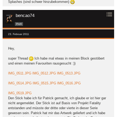
Splashes (sind schwer hinzubekommen)
bencao74
Profi
23. Februar 2011
Hey,
super Thread
Ich habe mal etwas in meinen Block gestöbert
und einen meinen Favouriten rausgesucht :))
IMG_0511.JPG
IMG_0512.JPG
IMG_0513.JPG
IMG_0514.JPG
IMG_0515.JPG
IMG_0516.JPG
IMG_0519.JPG
Den Stick habe ich für Patrick gemacht, ich glaube er ist hier gar
nicht angemeldet. Der Stick ist auf Basis von Projekt Fatality
entstanden und müsste der dritte oder vierte in dieser Serie
gewesen sein. Patrick hat mir das Artwork geliefert und ich habe