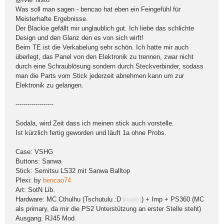
Was soll man sagen - bencao hat eben ein Feingefühl für
Meisterhafte Ergebnisse.
Der Blackie gefällt mir unglaublich gut. Ich liebe das schlichte
Design und den Glanz den es von sich wirft!
Beim TE ist die Verkabelung sehr schön. Ich hatte mir auch
überlegt, das Panel von den Elektronik zu trennen, zwar nicht
durch eine Schraublösung sondern durch Steckverbinder, sodass
man die Parts vom Stick jederzeit abnehmen kann um zur
Elektronik zu gelangen.
-------------------
Sodala, wird Zeit dass ich meinen stick auch vorstelle.
Ist kürzlich fertig geworden und läuft 1a ohne Probs.
Case: VSHG
Buttons: Sanwa
Stick: Semitsu LS32 mit Sanwa Balltop
Plexi: by
bencao74
Art: SotN Lib.
Hardware: MC Cthulhu (Tschutulu :D
) + Imp + PS360 (MC
[insider]
als primary, da mir die PS2 Unterstützung an erster Stelle steht)
Ausgang: RJ45 Mod