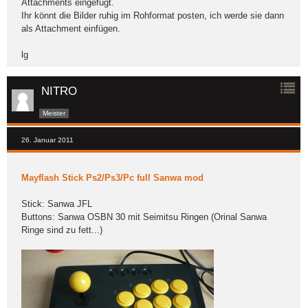
Attachments eingefügt.
Ihr könnt die Bilder ruhig im Rohformat posten, ich werde sie dann
als Attachment einfügen.
lg
NITRO
Meister
26. Januar 2011
Mayflash Stick Ps2/Ps3/Pc full Sanwa mod
Stick: Sanwa JFL
Buttons: Sanwa OSBN 30 mit Seimitsu Ringen (Orinal Sanwa
Ringe sind zu fett...)