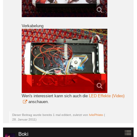
Verkabelung
Wen's interessiert kann sich auch die
LED Effekte (Video)
anschauen.
Dieser Beitrag wurde bereits 1 mal editiert, zuletzt von
IvIePhisto
(
28. Januar 2011
)
Boki