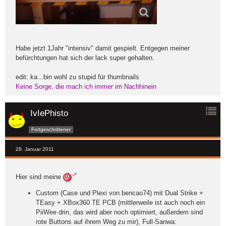
Habe jetzt 1Jahr "intensiv" damit gespielt. Entgegen meiner
befürchtungen hat sich der lack super gehalten.
edit: ka...bin wohl zu stupid für thumbnails
Keine Sorge, die mach ich immer im Nachhinein
IvIePhisto
Fortgeschrittener
28. Januar 2011
Hier sind meine
Custom (Case und Plexi von bencao74) mit Dual Strike +
TEasy + XBox360 TE PCB (mittlerweile ist auch noch ein
PiiWee drin, das wird aber noch optimiert, außerdem sind
rote Buttons auf ihrem Weg zu mir), Full-Sanwa: