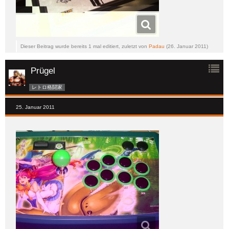
Dieser Beitrag wurde bereits 1 mal editiert, zuletzt von
Padau
(
26. Januar 2011
)
Prügel
レトロ格闘家
25. Januar 2011