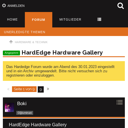
ANMELDEN
HOME
MITGLIEDER
FORUM
UNERLEDIGTE THEMEN
HARDWARE & TECHNIK
HardEdge Hardware Gallery
Angepinnt
Das Hardedge Forum wurde am Abend des 30.01.2023 eingestellt
und in ein Archiv umgewandelt. Bitte nicht versuchen sich zu
registrieren oder einzuloggen.
Seite 1 von 9
9
Boki
Oğluminati
HardEdge Hardware Gallery