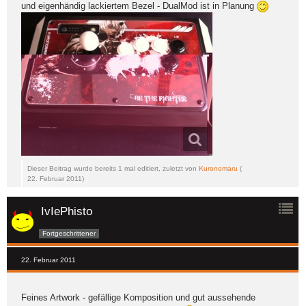
und eigenhändig lackiertem Bezel - DualMod ist in Planung
Dieser Beitrag wurde bereits 1 mal editiert, zuletzt von
Kuronomaru
(
22. Februar 2011
)
IvIePhisto
Fortgeschrittener
22. Februar 2011
Feines Artwork - gefällige Komposition und gut aussehende