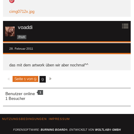
cimg0712x.jpg
voaddi
Profi
28. Februar 2011
das mit dem artwork üben wir aber nochmal^^
Seite 1 von 9
9
1
Benutzer online
1 Besucher
NUTZUNGSBEDINGUNGEN
IMPRESSUM
FORENSOFTWARE:
BURNING BOARD®
, ENTWICKELT VON
WOLTLAB® GMBH