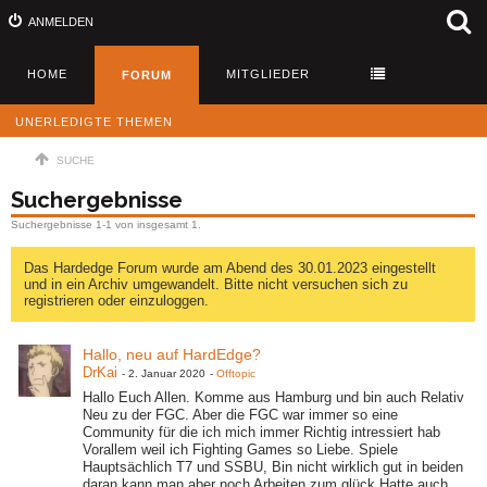
ANMELDEN
HOME
MITGLIEDER
FORUM
UNERLEDIGTE THEMEN
SUCHE
Suchergebnisse
Suchergebnisse 1-1 von insgesamt 1.
Das Hardedge Forum wurde am Abend des 30.01.2023 eingestellt
und in ein Archiv umgewandelt. Bitte nicht versuchen sich zu
registrieren oder einzuloggen.
Hallo, neu auf HardEdge?
DrKai
-
2. Januar 2020
-
Offtopic
Hallo Euch Allen. Komme aus Hamburg und bin auch Relativ
Neu zu der FGC. Aber die FGC war immer so eine
Community für die ich mich immer Richtig intressiert hab
Vorallem weil ich Fighting Games so Liebe. Spiele
Hauptsächlich T7 und SSBU, Bin nicht wirklich gut in beiden
daran kann man aber noch Arbeiten zum glück Hatte auch