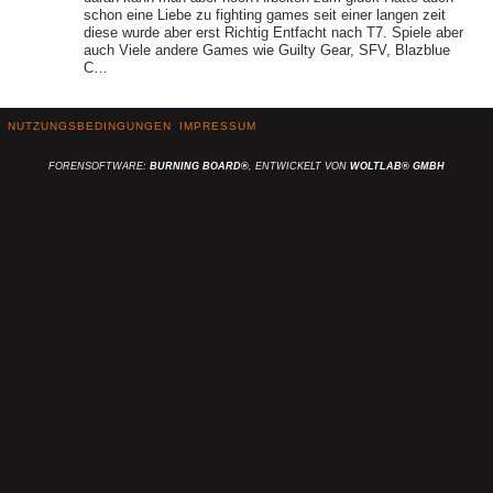
schon eine Liebe zu fighting games seit einer langen zeit
diese wurde aber erst Richtig Entfacht nach T7. Spiele aber
auch Viele andere Games wie Guilty Gear, SFV, Blazblue
C…
NUTZUNGSBEDINGUNGEN
IMPRESSUM
FORENSOFTWARE:
BURNING BOARD®
, ENTWICKELT VON
WOLTLAB® GMBH