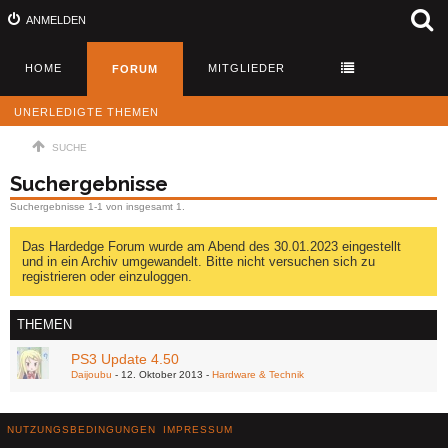
ANMELDEN
HOME
MITGLIEDER
FORUM
UNERLEDIGTE THEMEN
SUCHE
Suchergebnisse
Suchergebnisse 1-1 von insgesamt 1.
Das Hardedge Forum wurde am Abend des 30.01.2023 eingestellt
und in ein Archiv umgewandelt. Bitte nicht versuchen sich zu
registrieren oder einzuloggen.
THEMEN
PS3 Update 4.50
Daijoubu
12. Oktober 2013
Hardware & Technik
NUTZUNGSBEDINGUNGEN
IMPRESSUM