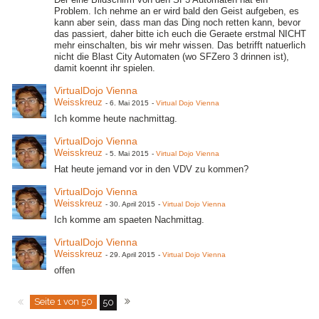
Problem. Ich nehme an er wird bald den Geist aufgeben, es
kann aber sein, dass man das Ding noch retten kann, bevor
das passiert, daher bitte ich euch die Geraete erstmal NICHT
mehr einschalten, bis wir mehr wissen. Das betrifft natuerlich
nicht die Blast City Automaten (wo SFZero 3 drinnen ist),
damit koennt ihr spielen.
VirtualDojo Vienna
Weisskreuz
-
6. Mai 2015
-
Virtual Dojo Vienna
Ich komme heute nachmittag.
VirtualDojo Vienna
Weisskreuz
-
5. Mai 2015
-
Virtual Dojo Vienna
Hat heute jemand vor in den VDV zu kommen?
VirtualDojo Vienna
Weisskreuz
-
30. April 2015
-
Virtual Dojo Vienna
Ich komme am spaeten Nachmittag.
VirtualDojo Vienna
Weisskreuz
-
29. April 2015
-
Virtual Dojo Vienna
offen
Seite 1 von 50
50