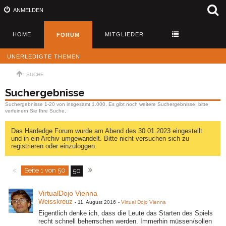
ANMELDEN
HOME
MITGLIEDER
FORUM
UNERLEDIGTE THEMEN
SUCHE
Suchergebnisse
Suchergebnisse 1-20 von insgesamt 1.000. Es gibt noch weitere Suchergebnisse, bitte
verfeinern Sie Ihre Suche.
Das Hardedge Forum wurde am Abend des 30.01.2023 eingestellt
und in ein Archiv umgewandelt. Bitte nicht versuchen sich zu
registrieren oder einzuloggen.
Seite 1 von 50
50
VirtualDojo Vienna
Weisskreuz
-
11. August 2016
-
Virtual Dojo Vienna
Eigentlich denke ich, dass die Leute das Starten des Spiels
recht schnell beherrschen werden. Immerhin müssen/sollen