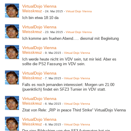
VirtualDojo Vienna
Weisskreuz
-
24. Mai 2015
-
Virtual Dojo Vienna
Ich bin etwa 18:10 da
VirtualDojo Vienna
Weisskreuz
-
23. Mai 2015
-
Virtual Dojo Vienna
Ich komme am fruehen Abend..... diesmal mit Begleitung
VirtualDojo Vienna
Weisskreuz
-
9. Mai 2015
-
Virtual Dojo Vienna
Ich werde heute nicht im VDV sein, tut mir leid. Aber es
sollte die PS2 Fassung im VDV sein.
VirtualDojo Vienna
Weisskreuz
-
7. Mai 2015
-
Virtual Dojo Vienna
Falls es noch jemanden interessiert: Morgen um 21:00
(puenktlich) findet ein SFZ3 Turnier im VDV statt.
VirtualDojo Vienna
Weisskreuz
-
6. Mai 2015
-
Virtual Dojo Vienna
Zitat von Rele: „RIP in peace Third Strike“ VirtualDojo Vienna
VirtualDojo Vienna
Weisskreuz
-
6. Mai 2015
-
Virtual Dojo Vienna
Der eine Bildschirm von den SF3 Automaten hat ein