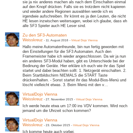
sie ja nix anderes machen als nach dem Einschalten einmal
auf den Knopf drücken. Falls sie es trotzdem nicht kapieren
und wieder andere Regionen auswählen werde ich es
irgendwie aufschreiben. Ihr könnt es ja den Leuten, die nicht
HE lesen inzwischen weitersagen, wobei ich glaube, dass eh
alle SF3 Spieler auch HE Leser sind.
Zu den SF3-Automaten ​
Weisskreuz
-
11. August 2016
-
Virtual Dojo Vienna
Hallo meine Automatenfreunde, bin nun fertig geworden mit
den Einstellungen für die SF3 Automaten. Auch den
Framemeister habe ich wieder angeschlossen. Da wir ja nun
ein anderes SF3-Modul haben, gibt es Unterschiede bei der
Bedinung der Geräte. Hier erkläre ich euch wie ihr das Spiel
startet und dabei beachten sollt: 1. Netzgerät einschalten. 2.
Beim Startbildschirm NIEMALS die START Taste
drücken/halten. - Sonst startet ihr das Modul-Bios-Menü und
löscht vielleicht etwas. 3. Beim Menü mit den v…
VirtualDojo Vienna
Weisskreuz
-
27. November 2015
-
Virtual Dojo Vienna
Ich werde heute etwa um 17:00 ins VDV kommen. Wird noch
jemand um die Uhrzeit schon kommen?
VirtualDojo Vienna
Weisskreuz
-
23. Oktober 2015
-
Virtual Dojo Vienna
Ich komme heute auch vorbei.