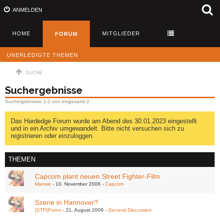
ANMELDEN
HOME
MITGLIEDER
FORUM
UNERLEDIGTE THEMEN
SUCHE
Suchergebnisse
Suchergebnisse 1-2 von insgesamt 2.
Das Hardedge Forum wurde am Abend des 30.01.2023 eingestellt
und in ein Archiv umgewandelt. Bitte nicht versuchen sich zu
registrieren oder einzuloggen.
THEMEN
Capcom plant neuen Street Fighter-Film
Manwe
10. November 2006
Capcom
Szene in Hannover?
[STP]Porno
21. August 2006
General Discussion