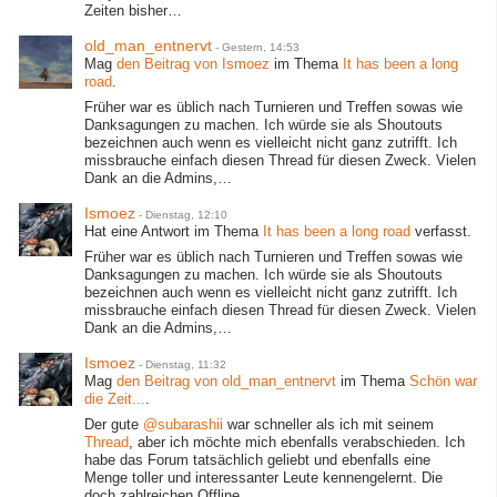
Zeiten bisher…
old_man_entnervt
-
Gestern, 14:53
Mag
den Beitrag von
Ismoez
im Thema
It has been a long
road
.
Früher war es üblich nach Turnieren und Treffen sowas wie
Danksagungen zu machen. Ich würde sie als Shoutouts
bezeichnen auch wenn es vielleicht nicht ganz zutrifft. Ich
missbrauche einfach diesen Thread für diesen Zweck. Vielen
Dank an die Admins,…
Ismoez
-
Dienstag, 12:10
Hat eine Antwort im Thema
It has been a long road
verfasst.
Früher war es üblich nach Turnieren und Treffen sowas wie
Danksagungen zu machen. Ich würde sie als Shoutouts
bezeichnen auch wenn es vielleicht nicht ganz zutrifft. Ich
missbrauche einfach diesen Thread für diesen Zweck. Vielen
Dank an die Admins,…
Ismoez
-
Dienstag, 11:32
Mag
den Beitrag von
old_man_entnervt
im Thema
Schön war
die Zeit...
.
Der gute
@subarashii
war schneller als ich mit seinem
Thread
, aber ich möchte mich ebenfalls verabschieden. Ich
habe das Forum tatsächlich geliebt und ebenfalls eine
Menge toller und interessanter Leute kennengelernt. Die
doch zahlreichen Offline…