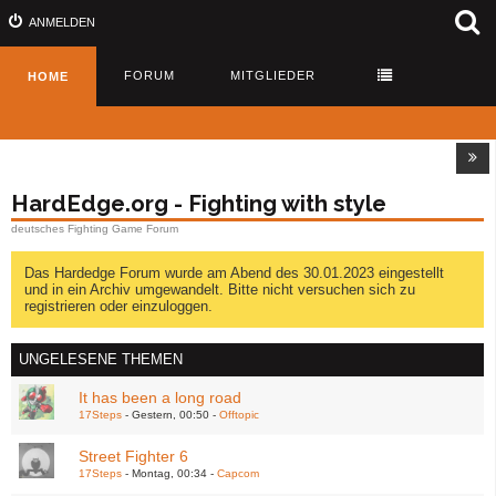
ANMELDEN
FORUM
MITGLIEDER
HOME
HardEdge.org - Fighting with style
deutsches Fighting Game Forum
Das Hardedge Forum wurde am Abend des 30.01.2023 eingestellt
und in ein Archiv umgewandelt. Bitte nicht versuchen sich zu
registrieren oder einzuloggen.
UNGELESENE THEMEN
It has been a long road
17Steps
Gestern, 00:50
Offtopic
Street Fighter 6
17Steps
Montag, 00:34
Capcom