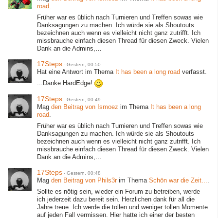
road
.
Früher war es üblich nach Turnieren und Treffen sowas wie
Danksagungen zu machen. Ich würde sie als Shoutouts
bezeichnen auch wenn es vielleicht nicht ganz zutrifft. Ich
missbrauche einfach diesen Thread für diesen Zweck. Vielen
Dank an die Admins,…
17Steps
-
Gestern, 00:50
Hat eine Antwort im Thema
It has been a long road
verfasst.
...Danke HardEdge!
17Steps
-
Gestern, 00:49
Mag
den Beitrag von
Ismoez
im Thema
It has been a long
road
.
Früher war es üblich nach Turnieren und Treffen sowas wie
Danksagungen zu machen. Ich würde sie als Shoutouts
bezeichnen auch wenn es vielleicht nicht ganz zutrifft. Ich
missbrauche einfach diesen Thread für diesen Zweck. Vielen
Dank an die Admins,…
17Steps
-
Gestern, 00:48
Mag
den Beitrag von
Phils3r
im Thema
Schön war die Zeit...
.
Sollte es nötig sein, wieder ein Forum zu betreiben, werde
ich jederzeit dazu bereit sein. Herzlichen dank für all die
Jahre treue. Ich werde die tollen und weniger tollen Momente
auf jeden Fall vermissen. Hier hatte ich einer der besten