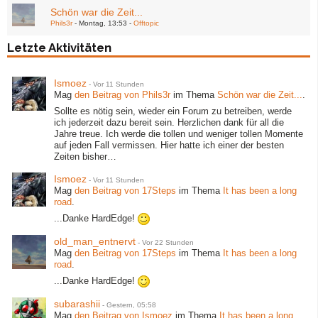
Schön war die Zeit...
Phils3r
Montag, 13:53
Offtopic
Letzte Aktivitäten
Ismoez
-
Vor 11 Stunden
Mag
den Beitrag von
Phils3r
im Thema
Schön war die Zeit...
.
Sollte es nötig sein, wieder ein Forum zu betreiben, werde
ich jederzeit dazu bereit sein. Herzlichen dank für all die
Jahre treue. Ich werde die tollen und weniger tollen Momente
auf jeden Fall vermissen. Hier hatte ich einer der besten
Zeiten bisher…
Ismoez
-
Vor 11 Stunden
Mag
den Beitrag von
17Steps
im Thema
It has been a long
road
.
...Danke HardEdge!
old_man_entnervt
-
Vor 22 Stunden
Mag
den Beitrag von
17Steps
im Thema
It has been a long
road
.
...Danke HardEdge!
subarashii
-
Gestern, 05:58
Mag
den Beitrag von
Ismoez
im Thema
It has been a long